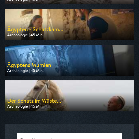
Ausgestrahlt von Phoenix
am 13.08.2026, 22:15
Ägypten - Schatzkam...
Archäologie | 45 Min.
Ausgestrahlt von ZDF info
am 12.08.2026, 21:45
Ägyptens Mumien
Archäologie | 45 Min.
Ausgestrahlt von ZDF info
am 12.08.2026, 22:30
Der Schatz im Wüste...
Archäologie | 45 Min.
Ausgestrahlt von ZDF info
am 12.08.2026, 19:30