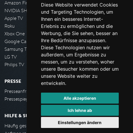
Amazon FireTV
Diese Website verwendet Cookies
NVIDIA SHIELD, Google TV
und Targeting Technologien, um
Apple TV
Ihnen ein besseres Internet-
Roku
Erlebnis zu ermöglichen und die
Werbung, die Sie sehen, besser an
Xbox One
Ihre Bedürfnisse anzupassen.
Google Cast
Diese Technologien nutzen wir
Samsung TV
außerdem, um Ergebnisse zu
LG TV
messen, um zu verstehen, woher
Philips TV
unsere Besucher kommen oder um
unsere Website weiter zu
PRESSE
entwickeln.
Presseanfrage stellen
Alle akzeptieren
Pressespiegel
Ich lehne ab
HILFE & SUPPORT
Einstellungen ändern
Häufig gestellte Fragen