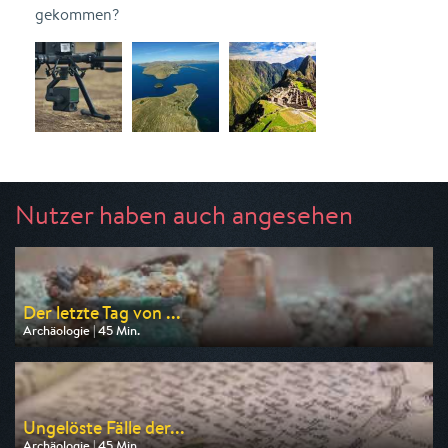
gekommen?
Nutzer haben auch angesehen
Der letzte Tag von ...
Archäologie | 45 Min.
Ausgestrahlt von 3sat
am 11.08.2026, 03:25
Ungelöste Fälle der...
Archäologie | 45 Min.