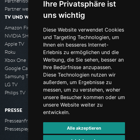
Partnerliste
Ihre Privatsphäre ist
Partner werden
uns wichtig
TV UND WOHNZIMMER
Amazon FireTV
Diese Website verwendet Cookies
NVIDIA SHIELD, Google TV
und Targeting Technologien, um
Apple TV
Ihnen ein besseres Internet-
Roku
Erlebnis zu ermöglichen und die
Werbung, die Sie sehen, besser an
Xbox One
Ihre Bedürfnisse anzupassen.
Google Cast
Diese Technologien nutzen wir
Samsung TV
außerdem, um Ergebnisse zu
LG TV
messen, um zu verstehen, woher
Philips TV
unsere Besucher kommen oder um
unsere Website weiter zu
PRESSE
entwickeln.
Presseanfrage stellen
Alle akzeptieren
Pressespiegel