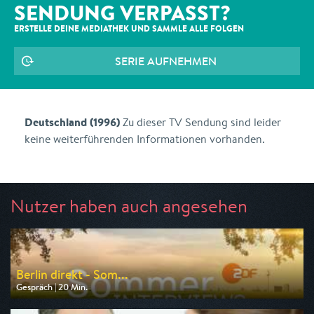
SENDUNG VERPASST?
ERSTELLE DEINE MEDIATHEK UND SAMMLE ALLE
FOLGEN
SERIE AUFNEHMEN
Deutschland (1996)
Zu dieser TV Sendung sind leider
keine weiterführenden Informationen vorhanden.
Nutzer haben auch angesehen
Berlin direkt - Som...
Gespräch | 20 Min.
Ausgestrahlt von ZDF
am 09.08.2026, 19:10