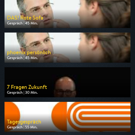
DAS! Rote Sofa
Gespräch | 45 Min.
Ausgestrahlt von NDR
am 06.08.2026, 18:45
phoenix persönlich
Gespräch | 45 Min.
Ausgestrahlt von Phoenix
am 09.08.2026, 11:15
7 Fragen Zukunft
Gespräch | 30 Min.
Ausgestrahlt von ARD alpha
am 06.08.2026, 23:00
Tagesgespräch
Gespräch | 55 Min.
Ausgestrahlt von ARD alpha