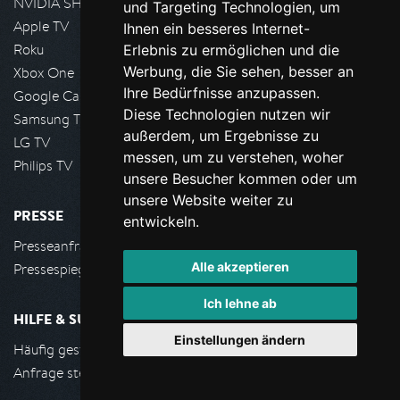
NVIDIA SHIELD, Google TV
und Targeting Technologien, um
Apple TV
Ihnen ein besseres Internet-
Roku
Erlebnis zu ermöglichen und die
Werbung, die Sie sehen, besser an
Xbox One
Ihre Bedürfnisse anzupassen.
Google Cast
Diese Technologien nutzen wir
Samsung TV
außerdem, um Ergebnisse zu
LG TV
messen, um zu verstehen, woher
Philips TV
unsere Besucher kommen oder um
unsere Website weiter zu
PRESSE
entwickeln.
Presseanfrage stellen
Alle akzeptieren
Pressespiegel
Ich lehne ab
HILFE & SUPPORT
Einstellungen ändern
Häufig gestellte Fragen
Anfrage stellen