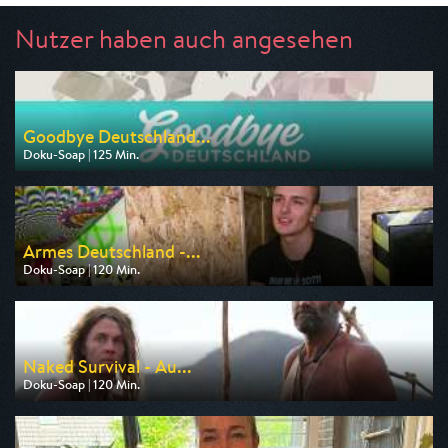
Nutzer haben auch angesehen
Goodbye Deutschland...
Doku-Soap | 125 Min.
Ausgestrahlt von VOX
am 10.08.2026, 20:15
Armes Deutschland -...
Doku-Soap | 120 Min.
Ausgestrahlt von RTLZWEI
am 08.08.2026, 20:15
Naked Survival - Au...
Doku-Soap | 120 Min.
Ausgestrahlt von DMAX
am 07.08.2026, 22:15