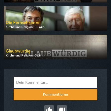
Ausgestrahlt von BR
am 08.08.2026, 06:00
Die Fernsehkanzel
Kirche und Religion | 30 Min.
Ausgestrahlt von RTLZWEI
am 09.08.2026, 07:30
Glaubwürdig
Kirche und Religion | 5 Min.
Ausgestrahlt von MDR
am 08.08.2026, 18:45
Kommentieren