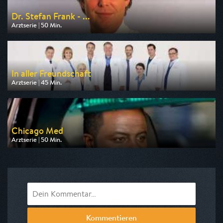
Dr. Stefan Frank - ...
Arztserie | 50 Min.
Ausgestrahlt von RTLup
am 10.08.2026, 20:15
In aller Freundschaft
Arztserie | 45 Min.
Ausgestrahlt von HR
am 08.08.2026, 13:35
Chicago Med
Arztserie | 50 Min.
Ausgestrahlt von VOXup
am 08.08.2026, 20:15
Kommentieren