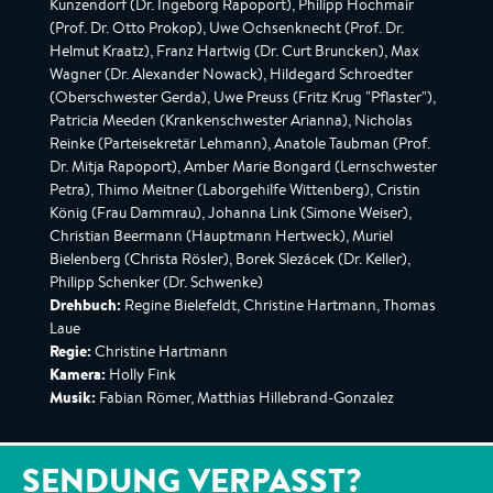
Kunzendorf (Dr. Ingeborg Rapoport), Philipp Hochmair
(Prof. Dr. Otto Prokop), Uwe Ochsenknecht (Prof. Dr.
Helmut Kraatz), Franz Hartwig (Dr. Curt Bruncken), Max
Wagner (Dr. Alexander Nowack), Hildegard Schroedter
(Oberschwester Gerda), Uwe Preuss (Fritz Krug "Pflaster"),
Patricia Meeden (Krankenschwester Arianna), Nicholas
Reinke (Parteisekretär Lehmann), Anatole Taubman (Prof.
Dr. Mitja Rapoport), Amber Marie Bongard (Lernschwester
Petra), Thimo Meitner (Laborgehilfe Wittenberg), Cristin
König (Frau Dammrau), Johanna Link (Simone Weiser),
Christian Beermann (Hauptmann Hertweck), Muriel
Bielenberg (Christa Rösler), Borek Slezácek (Dr. Keller),
Philipp Schenker (Dr. Schwenke)
Drehbuch:
Regine Bielefeldt, Christine Hartmann, Thomas
Laue
Regie:
Christine Hartmann
Kamera:
Holly Fink
Musik:
Fabian Römer, Matthias Hillebrand-Gonzalez
SENDUNG VERPASST?