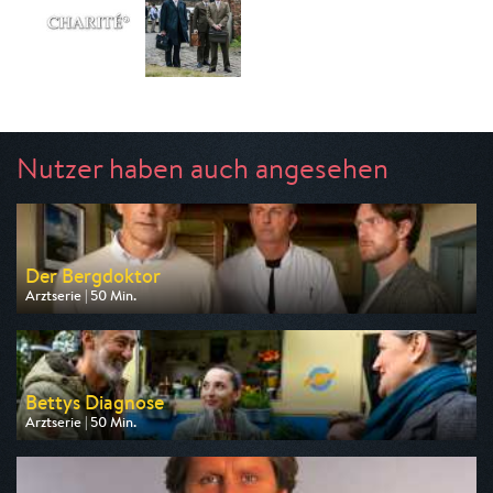
Nutzer haben auch angesehen
Der Bergdoktor
Arztserie | 50 Min.
Ausgestrahlt von ZDF
am 08.08.2026, 19:25
Bettys Diagnose
Arztserie | 50 Min.
Ausgestrahlt von ZDF
am 07.08.2026, 19:25