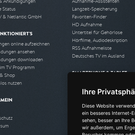
& Ankündigungen
Aufnahme-Assistenten
e Status
Langzeit-Speicherung
 & Netlantic GmbH
Favoriten-Finder
HD Aufnahme
Untertitel für Gehörlose
NKTIONIERT'S
Hörfilme, Audiodeskription
gen online aufzeichnen
RSS Aufnahmeliste
ndungen ansehen
Deutsches TV im Ausland
ndungen downloaden
 im TV Programm
SMARTPHONE & TABLET
 & Shop
los nutzen
iPhone, iPad App
Ihre Privatsphä
Android App
EMEIN
Diese Website verwend
PARTNER
ein besseres Internet-
schutz
Partnerliste
sehen, besser an Ihre 
ssum
Partner werden
wir außerdem, um Erge
Besucher kommen oder 