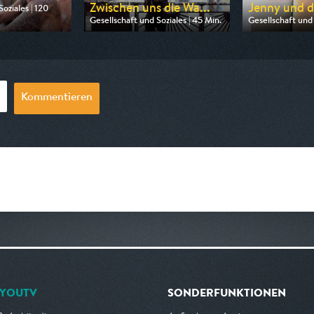
Zwischen uns die Wa...
Jenny und d
oziales | 120
Gesellschaft und Soziales | 45 Min.
Gesellschaft und 
n RTLZWEI
Ausgestrahlt von 3sat
Ausgestrahlt v
2:15
am 11.08.2026, 00:00
am 09.08.2026,
Kommentieren
YOUTV
SONDERFUNKTIONEN