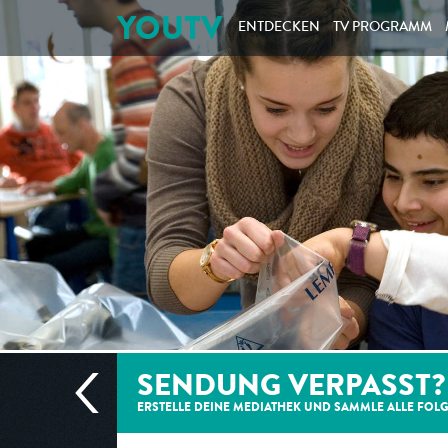
YOUTV
ENTDECKEN
TV PROGRAMM
SENDUNG VERPASST?
ERSTELLE DEINE MEDIATHEK UND SAMMLE ALLE
FOL