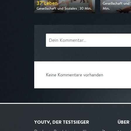
37°Leben
Gesellschaft und S
Gesellschaft und Soziales | 30 Min.
Min.
Ausgestrahlt von 3sat
Ausgestrahlt vo
am 07.08.2026, 12:50
am 10.08.2026, 2
Keine Kommentare vorhanden
YOUTV, DER TESTSIEGER
ÜBER