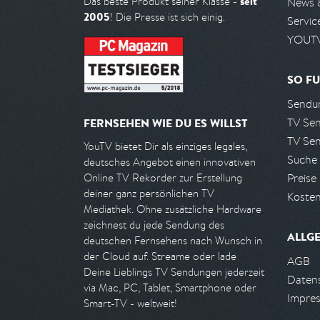
seit
Das beste Produkt seiner Klasse -
News 
2005
! Die Presse ist sich einig.
Servic
YOUTV
SO FU
Sendun
TV Se
FERNSEHEN WIE DU ES WILLST
TV Se
YouTV bietet Dir als einziges legales,
Suche
deutsches Angebot einen innovativen
Preise
Online TV Rekorder zur Erstellung
deiner ganz persönlichen TV
Kosten
Mediathek. Ohne zusätzliche Hardware
zeichnest du jede Sendung des
ALLG
deutschen Fernsehens nach Wunsch in
der Cloud auf. Streame oder lade
AGB
Deine Lieblings TV Sendungen jederzeit
Daten
via Mac, PC, Tablet, Smartphone oder
Impre
Smart-TV - weltweit!