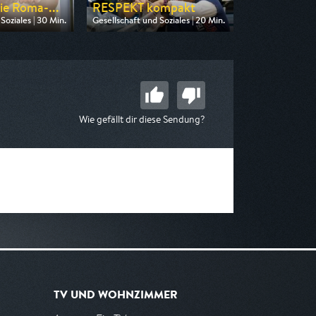
ie Roma-...
RESPEKT kompakt
Soziales | 30 Min.
Gesellschaft und Soziales | 20 Min.
on MDR
Ausgestrahlt von ARD alpha
 07:30
am 07.08.2026, 11:45
Wie gefällt dir diese Sendung?
TV UND WOHNZIMMER