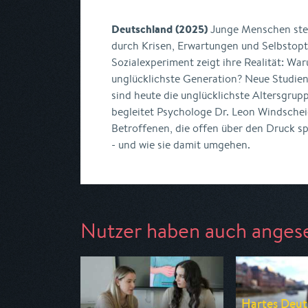
Deutschland (2025)
Junge Menschen ste
durch Krisen, Erwartungen und Selbstop
Sozialexperiment zeigt ihre Realität: War
unglücklichste Generation? Neue Studie
sind heute die unglücklichste Altersgrup
begleitet Psychologe Dr. Leon Windsche
Betroffenen, die offen über den Druck s
- und wie sie damit umgehen.
Nutzer haben auch anges
Hartes Deuts