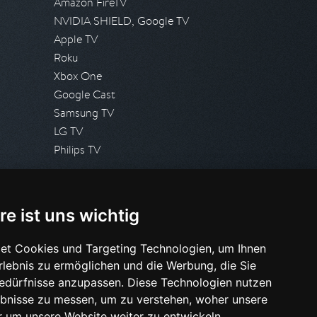
Amazon FireTV
NVIDIA SHIELD, Google TV
Apple TV
Roku
Xbox One
Google Cast
Samsung TV
LG TV
Philips TV
PRESSE
re ist uns wichtig
Presseanfrage stellen
Pressespiegel
et Cookies und Targeting Technologien, um Ihnen
Erlebnis zu ermöglichen und die Werbung, die Sie
HILFE & SUPPORT
Bedürfnisse anzupassen. Diese Technologien nutzen
Häufig gestellte Fragen
bnisse zu messen, um zu verstehen, woher unsere
Anfrage stellen
um unsere Website weiter zu entwickeln.