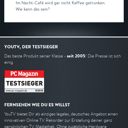
Im Nacht-Café wird gar nicht Kaffee getrunken.
Wie kann das sein?
YOUTV, DER TESTSIEGER
seit 2005
Das beste Produkt seiner Klasse -
! Die Presse ist sich
einig.
FERNSEHEN WIE DU ES WILLST
YouTV bietet Dir als einziges legales, deutsches Angebot einen
innovativen Online TV Rekorder zur Erstellung deiner ganz
persönlichen TV Mediathek. Ohne zusätzliche Hardware