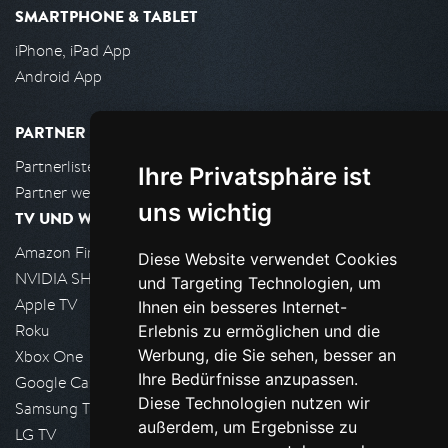
SMARTPHONE & TABLET
iPhone, iPad App
Android App
PARTNER
Partnerliste
Ihre Privatsphäre ist
Partner werden
uns wichtig
TV UND WOHNZIMMER
Amazon FireTV
Diese Website verwendet Cookies
NVIDIA SHIELD, Google TV
und Targeting Technologien, um
Apple TV
Ihnen ein besseres Internet-
Roku
Erlebnis zu ermöglichen und die
Werbung, die Sie sehen, besser an
Xbox One
Ihre Bedürfnisse anzupassen.
Google Cast
Diese Technologien nutzen wir
Samsung TV
außerdem, um Ergebnisse zu
LG TV