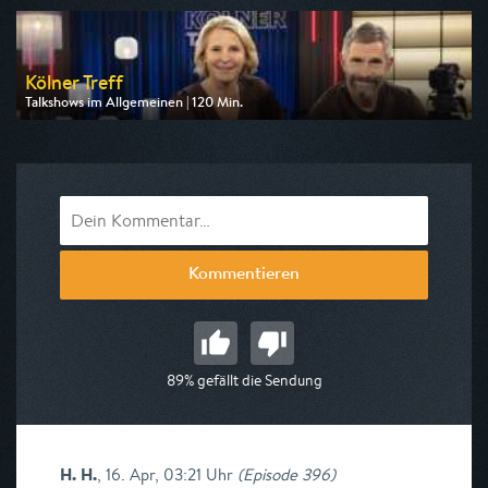
am 13.08.2026, 23:40
Kölner Treff
Talkshows im Allgemeinen | 120 Min.
Ausgestrahlt von WDR
am 14.08.2026, 22:00
Kommentieren
89% gefällt die Sendung
H. H.
,
16. Apr, 03:21 Uhr
(
Episode 396
)