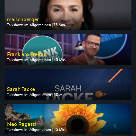
maischberger
Talkshows im Allgemeinen | 75 Min.
Ausgestrahlt von ARD
am 11.08.2026, 22:50
Frank am Freitag
Talkshows im Allgemeinen | 45 Min.
Ausgestrahlt von BR
am 13.08.2026, 20:15
Sarah Tacke
Talkshows im Allgemeinen | 60 Min.
Ausgestrahlt von ZDF
am 13.08.2026, 23:30
Neo Ragazzi
Talkshows im Allgemeinen | 45 Min.
Ausgestrahlt von ZDF neo