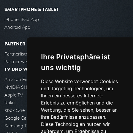
SMARTPHONE & TABLET
iPhone, iPad App
Android App
PARTNER
Partnerliste
Ihre Privatsphäre ist
Partner werden
uns wichtig
TV UND WOHNZIMMER
Amazon FireTV
Diese Website verwendet Cookies
NVIDIA SHIELD, Google TV
und Targeting Technologien, um
Apple TV
Ihnen ein besseres Internet-
Roku
Erlebnis zu ermöglichen und die
Werbung, die Sie sehen, besser an
Xbox One
Ihre Bedürfnisse anzupassen.
Google Cast
Diese Technologien nutzen wir
Samsung TV
außerdem, um Ergebnisse zu