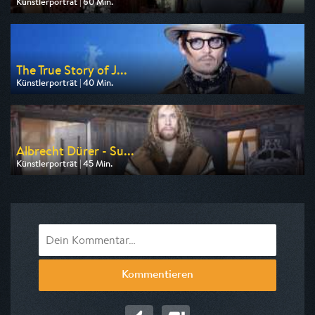
Künstlerporträt | 60 Min.
Ausgestrahlt von Phoenix
am 07.08.2026, 22:30
The True Story of J...
Künstlerporträt | 40 Min.
Ausgestrahlt von 3sat
am 10.08.2026, 19:20
Albrecht Dürer - Su...
Künstlerporträt | 45 Min.
Ausgestrahlt von ZDF info
am 11.08.2026, 15:00
Kommentieren