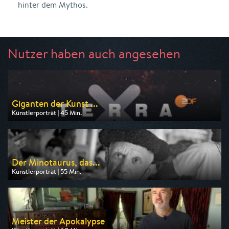
hinter dem Mythos.
Nutzer haben auch angesehen
Giganten der Kunst ...
Künstlerporträt | 45 Min.
Ausgestrahlt von ZDF
am 08.08.2026, 02:45
Der Minotaurus, das...
Künstlerporträt | 55 Min.
Ausgestrahlt von arte
am 09.08.2026, 17:00
Meister der Apokalypse