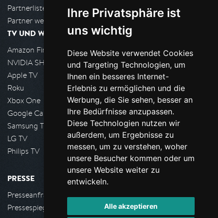
Partnerliste
Ihre Privatsphäre ist
Partner werden
uns wichtig
TV UND WOHNZIMMER
Amazon FireTV
Diese Website verwendet Cookies
NVIDIA SHIELD, Google TV
und Targeting Technologien, um
Apple TV
Ihnen ein besseres Internet-
Roku
Erlebnis zu ermöglichen und die
Werbung, die Sie sehen, besser an
Xbox One
Ihre Bedürfnisse anzupassen.
Google Cast
Diese Technologien nutzen wir
Samsung TV
außerdem, um Ergebnisse zu
LG TV
messen, um zu verstehen, woher
Philips TV
unsere Besucher kommen oder um
unsere Website weiter zu
PRESSE
entwickeln.
Presseanfrage stellen
Alle akzeptieren
Pressespiegel