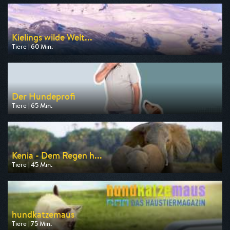
am 08.08.2026, 07:40
Kielings wilde Welt...
Tiere | 60 Min.
Ausgestrahlt von 3sat
am 09.08.2026, 06:15
Der Hundeprofi
Tiere | 65 Min.
Ausgestrahlt von VOX
am 08.08.2026, 16:50
Kenia - Dem Regen h...
Tiere | 45 Min.
Ausgestrahlt von arte
am 07.08.2026, 17:50
hundkatzemaus
Tiere | 75 Min.