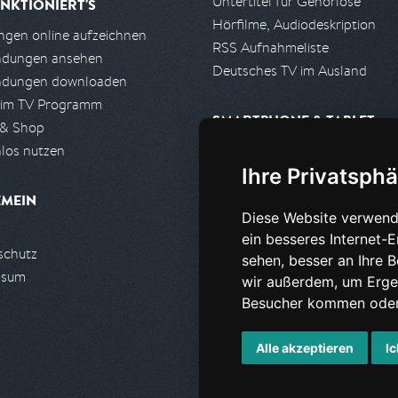
Untertitel für Gehörlose
NKTIONIERT'S
Hörfilme, Audiodeskription
gen online aufzeichnen
RSS Aufnahmeliste
ndungen ansehen
Deutsches TV im Ausland
ndungen downloaden
 im TV Programm
SMARTPHONE & TABLET
 & Shop
los nutzen
iPhone, iPad App
Ihre Privatsphä
Android App
EMEIN
Diese Website verwend
PARTNER
ein besseres Internet-
schutz
Partnerliste
sehen, besser an Ihre 
ssum
Partner werden
wir außerdem, um Erge
Besucher kommen oder 
Alle akzeptieren
Ic