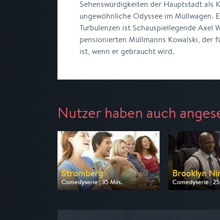
Sehenswürdigkeiten der Hauptstadt als Ku
ungewöhnliche Odyssee im Müllwagen. Ei
Turbulenzen ist Schauspiellegende Axel W
pensionierten Müllmanns Kowalski, der f
ist, wenn er gebraucht wird.
Nutzer haben auch anges
Stromberg
Brooklyn Ni
Comedyserie | 35 Min.
Comedyserie | 25
Ausgestrahlt von Sport 1
Ausgestrahlt von
am 09.08.2026, 20:15
am 08.08.2026, 