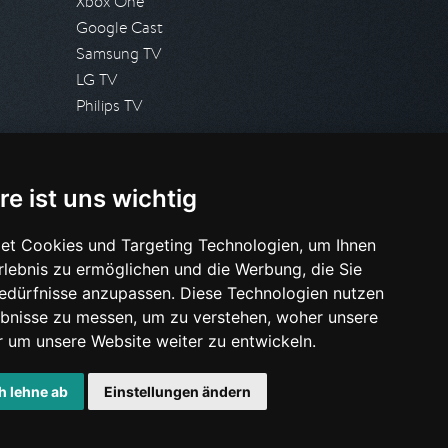
Xbox One
Google Cast
Samsung TV
LG TV
Philips TV
PRESSE
re ist uns wichtig
Presseanfrage stellen
Pressespiegel
et Cookies und Targeting Technologien, um Ihnen
Erlebnis zu ermöglichen und die Werbung, die Sie
HILFE & SUPPORT
Bedürfnisse anzupassen. Diese Technologien nutzen
Häufig gestellte Fragen
bnisse zu messen, um zu verstehen, woher unsere
Anfrage stellen
um unsere Website weiter zu entwickeln.
h lehne ab
Einstellungen ändern