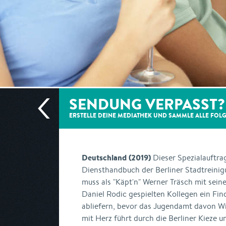
SENDUNG VERPASST?
ERSTELLE DEINE MEDIATHEK UND SAMMLE ALLE
FOL
Deutschland (2019)
Dieser Spezialauftr
Diensthandbuch der Berliner Stadtreini
muss als "Käpt'n" Werner Träsch mit sei
Daniel Rodic gespielten Kollegen ein Fin
abliefern, bevor das Jugendamt davon 
mit Herz führt durch die Berliner Kieze u