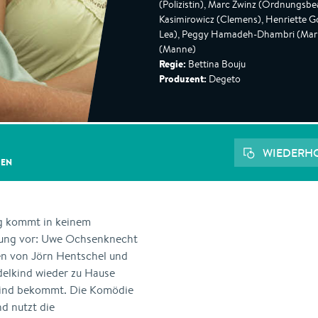
(Polizistin), Marc Zwinz (Ordnungsb
Kasimirowicz (Clemens), Henriette 
Lea), Peggy Hamadeh-Dhambri (Marlie
(Manne)
Regie:
Bettina Bouju
Produzent:
Degeto
WIEDERH
GEN
ag kommt in keinem
gung vor: Uwe Ochsenknecht
nen von Jörn Hentschel und
delkind wieder zu Hause
Wind bekommt. Die Komödie
nd nutzt die