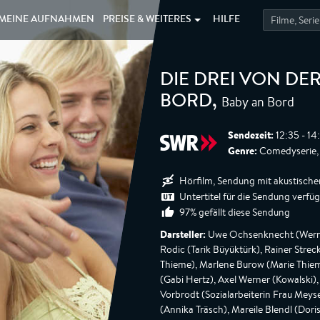
MEINE
AUFNAHMEN
PREISE &
WEITERES
HILFE
DIE DREI VON DE
Baby an Bord
BORD
,
Sendezeit:
12:35 - 14
Genre:
Comedyserie, S
Hörfilm, Sendung mit akustische
Untertitel für die Sendung verfü
97% gefällt diese Sendung
Darsteller:
Uwe Ochsenknecht (Werner 
Rodic (Tarik Büyüktürk), Rainer Stre
Thieme), Marlene Burow (Marie Thieme
(Gabi Hertz), Axel Werner (Kowalski),
Vorbrodt (Sozialarbeiterin Frau Meyse
(Annika Träsch), Mareile Blendl (Dori