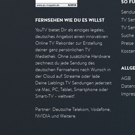
SO FU
Sendun
TV Se
FERNSEHEN WIE DU ES WILLST
TV Se
YouTV bietet Dir als einziges legales,
Suche
deutsches Angebot einen innovativen
Preise
Online TV Rekorder zur Erstellung
deiner ganz persönlichen TV
Kosten
Mediathek. Ohne zusätzliche Hardware
zeichnest du jede Sendung des
ALLG
deutschen Fernsehens nach Wunsch in
der Cloud auf. Streame oder lade
AGB
Deine Lieblings TV Sendungen jederzeit
Daten
via Mac, PC, Tablet, Smartphone oder
Impre
Smart-TV - weltweit!
Partner: Deutsche Telekom, Vodafone,
NVIDIA und Weitere.