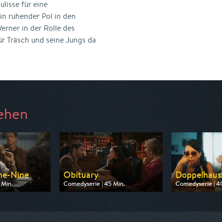
lisse für eine
n ruhender Pol in den
erner in der Rolle des
ür Träsch und seine Jungs da
ehen
ne-Nine
Obituary
Doppelhaus
 Min.
Comedyserie | 45 Min.
Comedyserie | 4
 Pro 7 Maxx
Ausgestrahlt von One
Ausgestrahlt vo
20:15
am 08.08.2026, 22:25
am 11.08.2026, 