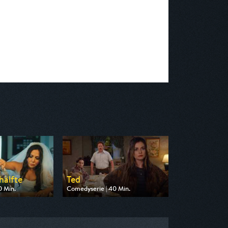
hälfte
Ted
0 Min.
Comedyserie | 40 Min.
n ZDF neo
Ausgestrahlt von Pro 7
21:45
am 10.08.2026, 21:05