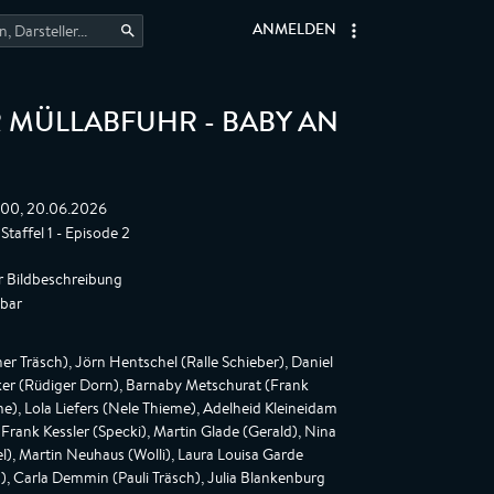
ANMELDEN
R MÜLLABFUHR - BABY AN
:00, 20.06.2026
taffel 1 - Episode 2
r Bildbeschreibung
gbar
Träsch), Jörn Hentschel (Ralle Schieber), Daniel
cker (Rüdiger Dorn), Barnaby Metschurat (Frank
), Lola Liefers (Nele Thieme), Adelheid Kleineidam
 Frank Kessler (Specki), Martin Glade (Gerald), Nina
l), Martin Neuhaus (Wolli), Laura Louisa Garde
s), Carla Demmin (Pauli Träsch), Julia Blankenburg