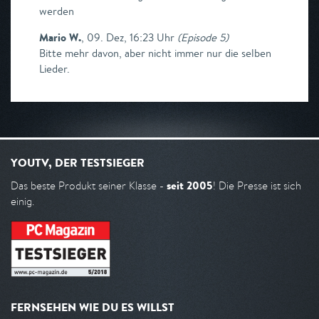
werden
Mario W.
,
09. Dez, 16:23 Uhr
(
Episode 5
)
Bitte mehr davon, aber nicht immer nur die selben
Lieder.
YOUTV, DER TESTSIEGER
seit 2005
Das beste Produkt seiner Klasse -
! Die Presse ist sich
einig.
FERNSEHEN WIE DU ES WILLST