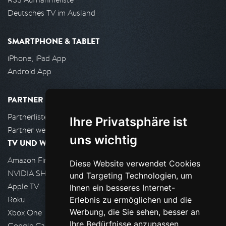
Deutsches TV im Ausland
SMARTPHONE & TABLET
iPhone, iPad App
Android App
PARTNER
Partnerliste
Ihre Privatsphäre ist
Partner werden
uns wichtig
TV UND WOHNZIMMER
Amazon FireTV
Diese Website verwendet Cookies
NVIDIA SHIELD, Google TV
und Targeting Technologien, um
Apple TV
Ihnen ein besseres Internet-
Roku
Erlebnis zu ermöglichen und die
Werbung, die Sie sehen, besser an
Xbox One
Ihre Bedürfnisse anzupassen.
Google Cast