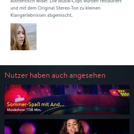
authentisch wider. Die Musik-Clips wurden restauriert
und mit dem Original Stereo-Ton zu kleinen
Klangerlebnissen abgemischt.
Nutzer haben auch angesehen
Sommer-Spaß mit And...
Musikshow | 158 Min.
Ausgestrahlt von MDR
am 08.08.2026, 20:15