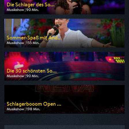
Die Schlager des So...
Musikshow | 90 Min.
Ausgestrahlt von MDR
am 14.08.2026, 20:15
Sommer-Spaß mit And...
Musikshow | 155 Min.
Ausgestrahlt von SR Fernsehen
am 08.08.2026, 20:15
Die 30 schönsten So...
Musikshow | 90 Min.
Ausgestrahlt von SR Fernsehen
am 08.08.2026, 22:55
Schlagerbooom Open ...
Musikshow | 198 Min.
Ausgestrahlt von MDR
am 22.08.2026, 20:15