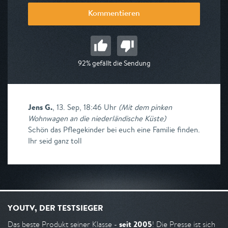
Kommentieren
92% gefällt die Sendung
Jens G.
,
13. Sep, 18:46 Uhr
(
Mit dem pinken
Wohnwagen an die niederländische Küste
)
Schön das Pflegekinder bei euch eine Familie finden.
Ihr seid ganz toll
YOUTV, DER TESTSIEGER
seit 2005
Das beste Produkt seiner Klasse -
! Die Presse ist sich