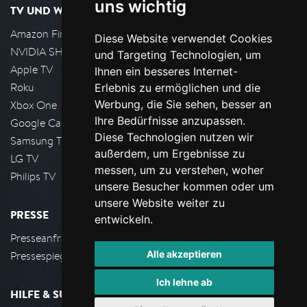
uns wichtig
TV UND WOHNZIMMER
Amazon FireTV
Diese Website verwendet Cookies
NVIDIA SHIELD, Google TV
und Targeting Technologien, um
Apple TV
Ihnen ein besseres Internet-
Roku
Erlebnis zu ermöglichen und die
Werbung, die Sie sehen, besser an
Xbox One
Ihre Bedürfnisse anzupassen.
Google Cast
Diese Technologien nutzen wir
Samsung TV
außerdem, um Ergebnisse zu
LG TV
messen, um zu verstehen, woher
Philips TV
unsere Besucher kommen oder um
unsere Website weiter zu
PRESSE
entwickeln.
Presseanfrage stellen
Alle akzeptieren
Pressespiegel
Ich lehne ab
HILFE & SUPPORT