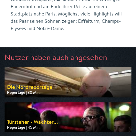
Bauernhof und am Ende ihrer Reise auf einem
Stadtplatz nahe Paris. Möglichst viele Highlights will
das Paar seinen Söhnen zeigen: Eiffelturm, Champs-
Elysées und Notre-Dame.
Nutzer haben auch angesehen
Die Nordreportage
Reportage | 30 Min.
Ausgestrahlt von NDR
am 10.08.2026, 04:40
Türsteher - Wächter...
Reportage | 45 Min.
Ausgestrahlt von ZDF info