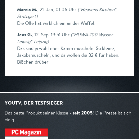
Marcia M.
,
21. Jan, 01:06 Uhr
(
"Heavens Kitchen",
Stuttgart
)
Die Olle hat wirklich ein an der Waffel.
Jens G.
,
12. Sep, 19:51 Uhr
(
"HUWA-100 Wasser
Leipzig", Leipzig
)
Das sind ja wohl eher Kamm muscheln. So kleine,
Jakobsmuscheln, und da wollen die 32 € für haben.
Bißchen drüber
YOUTV, DER TESTSIEGER
seit 2005
Das beste Produkt seiner Klasse -
! Die Presse ist sich
einig.