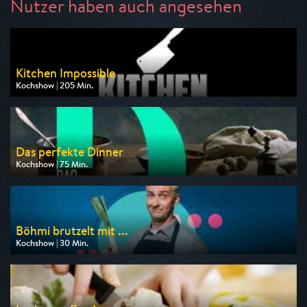
Nutzer haben auch angesehen
Kitchen Impossible
Kochshow | 205 Min.
Ausgestrahlt von VOX
am 09.08.2026, 20:15
Das perfekte Dinner
Kochshow | 75 Min.
Ausgestrahlt von VOX
am 07.08.2026, 19:00
Böhmi brutzelt mit ...
Kochshow | 30 Min.
Ausgestrahlt von ZDF neo
am 08.08.2026, 19:45