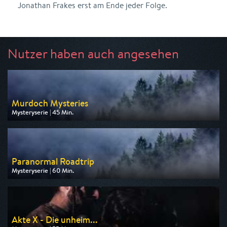
Jonathan Frakes erst am Ende jeder Folge.
Nutzer haben auch angesehen
Murdoch Mysteries
Mysteryserie | 45 Min.
Ausgestrahlt von One
am 08.08.2026, 01:30
Paranormal Roadtrip
Mysteryserie | 60 Min.
Ausgestrahlt von TLC
am 08.08.2026, 20:15
Akte X - Die unheim...