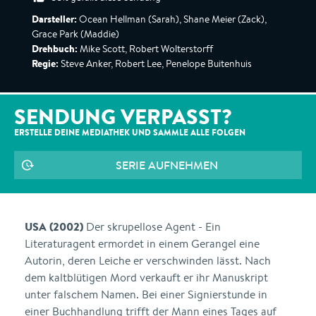
Darsteller:
Ocean Hellman (Sarah), Shane Meier (Zack),
Grace Park (Maddie)
Drehbuch:
Mike Scott, Robert Wolterstorff
Regie:
Steve Anker, Robert Lee, Penelope Buitenhuis
SENDUNG VERPASST?
ERSTELLE DEINE MEDIATHEK UND SAMMLE ALLE
FOLGEN
SERIE AUFNEHMEN
USA (2002)
Der skrupellose Agent - Ein
Literaturagent ermordet in einem Gerangel eine
Autorin, deren Leiche er verschwinden lässt. Nach
dem kaltblütigen Mord verkauft er ihr Manuskript
unter falschem Namen. Bei einer Signierstunde in
einer Buchhandlung trifft der Mann eines Tages auf