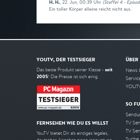
H. H.
,
22. Jun, 00:39 Uhr
(
Staffel 4 - Episod
Ein toller Körper alleine reicht nicht aus.
YOUTV, DER TESTSIEGER
ÜBER
seit
Das beste Produkt seiner Klasse -
News 
2005
! Die Presse ist sich einig.
Servic
YOUTV
SO FU
Sendun
TV Se
FERNSEHEN WIE DU ES WILLST
TV Se
YouTV bietet Dir als einziges legales,
Suche
deutsches Angebot einen innovativen