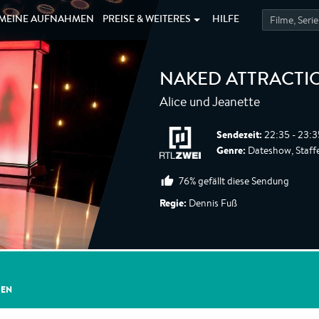
MEINE
AUFNAHMEN
PREISE &
WEITERES
HILFE
NAKED ATTRACTI
Alice und Jeanette
Sendezeit:
22:35 - 23:3
Genre:
Dateshow, Staffe
76% gefällt diese Sendung
Regie:
Dennis Fuß
GEN