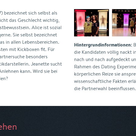
7) bezeichnet sich selbst als
nicht das Geschlecht wichtig,
tbewusstsein. Alice ist sozial
gerne. Sie selbst bezeichnet
as in allen Lebensbereichen.
Hintergrundinformationen:
B
sten mit Kickboxen fit. Für
die Kandidaten völlig nackt i
Partnersuche besonders
nach und nach aufgedeckt und
tikdarstellerin. Jeanette sucht
Rahmen des Dating Experimen
 Anlehnen kann. Wird sie bei
körperlichen Reize sie anspr
den?
wissenschaftliche Fakten erl
die Partnerwahl beeinflussen.
ehen