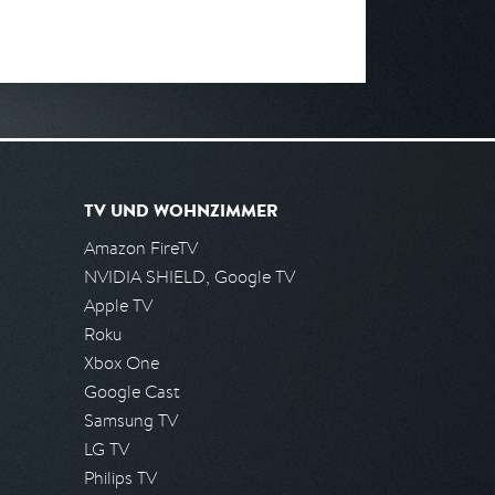
TV UND WOHNZIMMER
Amazon FireTV
NVIDIA SHIELD, Google TV
Apple TV
Roku
Xbox One
Google Cast
Samsung TV
LG TV
Philips TV