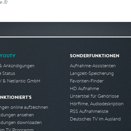
e 3
)
YOUTV
SONDERFUNKTIONEN
& Ankündigungen
Aufnahme-Assistenten
e Status
Langzeit-Speicherung
 & Netlantic GmbH
Favoriten-Finder
HD Aufnahme
Untertitel für Gehörlose
NKTIONIERT'S
Hörfilme, Audiodeskription
gen online aufzeichnen
RSS Aufnahmeliste
ndungen ansehen
Deutsches TV im Ausland
ndungen downloaden
 im TV Programm