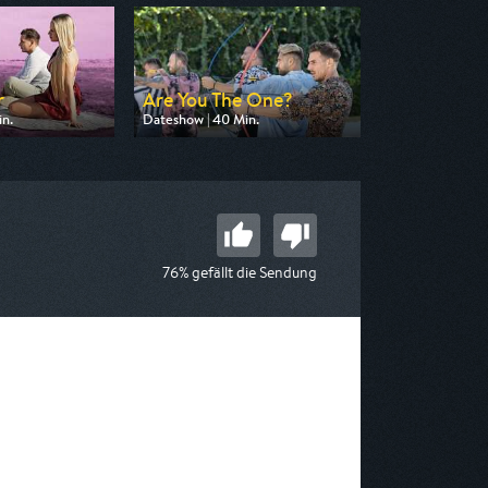
r
Are You The One?
in.
Dateshow | 40 Min.
 Pro 7
Ausgestrahlt von MTV
 02:05
am 08.08.2026, 03:40
76% gefällt die Sendung