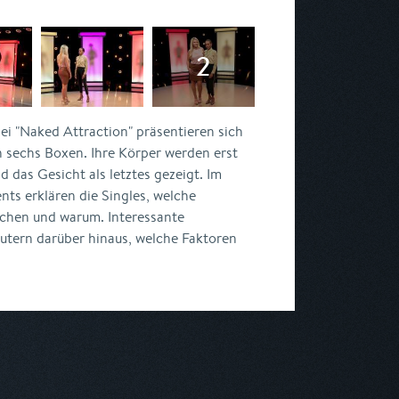
ei "Naked Attraction" präsentieren sich
n sechs Boxen. Ihre Körper werden erst
 das Gesicht als letztes gezeigt. Im
ts erklären die Singles, welche
echen und warum. Interessante
äutern darüber hinaus, welche Faktoren