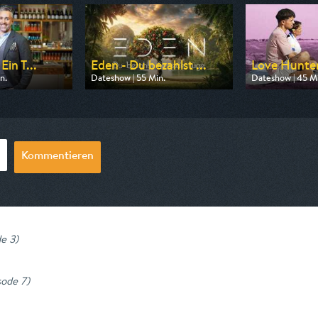
Ein T...
Eden - Du bezahlst ...
Love Hunte
n.
Dateshow | 55 Min.
Dateshow | 45 M
n VOX
Ausgestrahlt von Pro 7
Ausgestrahlt von
18:00
am 06.08.2026, 22:20
am 07.08.2026,
Kommentieren
de 3
)
sode 7
)