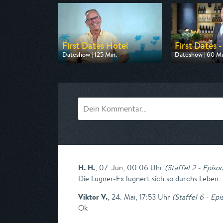
First Dates Hotel
First Dates - 
Dateshow | 125 Min.
Dateshow | 60 Mi
Ausgestrahlt von VOX
Ausgestrahlt vo
am 07.08.2026, 20:15
am 06.08.2026, 
H. H.
,
07. Jun, 00:06 Uhr
(
Staffel 2 - Episo
Die Lugner-Ex lugnert sich so durchs Leben.
Viktor V.
,
24. Mai, 17:53 Uhr
(
Staffel 6 - Epi
Ok