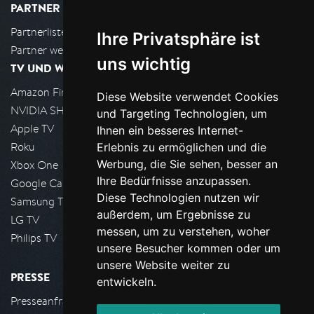
PARTNER
Partnerliste
Ihre Privatsphäre ist
Partner werden
uns wichtig
TV UND WOHNZIMMER
Amazon FireTV
Diese Website verwendet Cookies
NVIDIA SHIELD, Google TV
und Targeting Technologien, um
Apple TV
Ihnen ein besseres Internet-
Roku
Erlebnis zu ermöglichen und die
Werbung, die Sie sehen, besser an
Xbox One
Ihre Bedürfnisse anzupassen.
Google Cast
Diese Technologien nutzen wir
Samsung TV
außerdem, um Ergebnisse zu
LG TV
messen, um zu verstehen, woher
Philips TV
unsere Besucher kommen oder um
unsere Website weiter zu
PRESSE
entwickeln.
Presseanfrage stellen