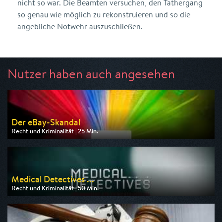
nicht so war. Die Beamten versuchen, den Tathergang
so genau wie möglich zu rekonstruieren und so die
angebliche Notwehr auszuschließen.
Nutzer haben auch angesehen
Der eBay-Skandal
Recht und Kriminalität | 25 Min.
Ausgestrahlt von ZDF info
am 06.08.2026, 20:15
Medical Detectives ...
Recht und Kriminalität | 50 Min.
Ausgestrahlt von Nitro
am 08.08.2026, 20:15