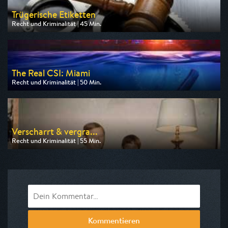
Trügerische Etiketten
Recht und Kriminalität | 45 Min.
Ausgestrahlt von Tagesschau24
am 06.08.2026, 20:30
The Real CSI: Miami
Recht und Kriminalität | 50 Min.
Ausgestrahlt von Nitro
am 10.08.2026, 20:15
Verscharrt & vergra...
Recht und Kriminalität | 55 Min.
Ausgestrahlt von SAT.1 Gold
am 11.08.2026, 20:15
Kommentieren