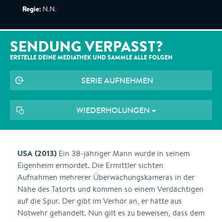
Regie:
N.N.
SENDUNG VERPASST?
ERSTELLE DEINE MEDIATHEK UND SAMMLE ALLE
FOLGEN
SERIE AUFNEHMEN
WIEDERHOLUNGEN
USA (2013)
Ein 38-jähriger Mann wurde in seinem
Eigenheim ermordet. Die Ermittler sichten
Aufnahmen mehrerer Überwachungskameras in der
Nähe des Tatorts und kommen so einem Verdächtigen
auf die Spur. Der gibt im Verhör an, er hätte aus
Notwehr gehandelt. Nun gilt es zu beweisen, dass dem