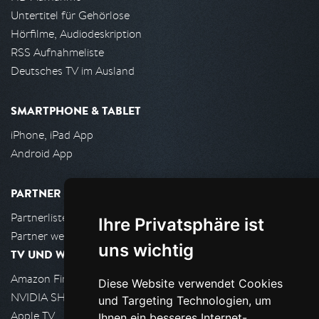
Untertitel für Gehörlose
Hörfilme, Audiodeskription
RSS Aufnahmeliste
Deutsches TV im Ausland
SMARTPHONE & TABLET
iPhone, iPad App
Android App
PARTNER
Partnerliste
Ihre Privatsphäre ist
Partner werden
uns wichtig
TV UND WOHNZIMMER
Amazon FireTV
Diese Website verwendet Cookies
NVIDIA SHIELD, Google TV
und Targeting Technologien, um
Apple TV
Ihnen ein besseres Internet-