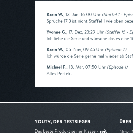
Karin W.
,
13. Jan, 16:00 Uhr
(
Staffel 1 - Epis
Sprüche 17,3 ist nicht Staffel 1 wie oben bez
Yvonne G.
,
17. Dez, 23:29 Uhr
(
Staffel 15 - E
Ich liebe die Serie und wünsche das es eine 16
Karin W.
,
05. Nov, 09:45 Uhr
(
Episode 7
)
Ich würde die Serie gerne mal wieder ab Staff
Michael F.
,
18. Mär, 07:50 Uhr
(
Episode 1
)
Alles Perfekt
YOUTV, DER TESTSIEGER
ÜBER
seit
Das beste Produkt seiner Klasse -
News 