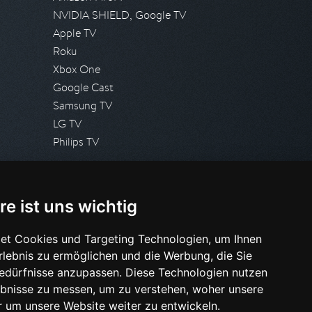
NVIDIA SHIELD, Google TV
Apple TV
Roku
Xbox One
Google Cast
Samsung TV
LG TV
Philips TV
PRESSE
re ist uns wichtig
Presseanfrage stellen
Pressespiegel
et Cookies und Targeting Technologien, um Ihnen
Erlebnis zu ermöglichen und die Werbung, die Sie
HILFE & SUPPORT
Bedürfnisse anzupassen. Diese Technologien nutzen
Häufig gestellte Fragen
bnisse zu messen, um zu verstehen, woher unsere
Anfrage stellen
um unsere Website weiter zu entwickeln.