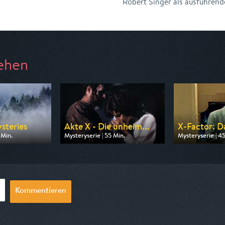
Robert Singer als ausführende
ehen
steries
Akte X - Die unheim...
X-Factor: Da
 Min.
Mysteryserie | 55 Min.
Mysteryserie | 4
n One
Ausgestrahlt von Pro 7 Maxx
Ausgestrahlt vo
01:30
am 10.08.2026, 22:05
am 08.08.2026,
Kommentieren