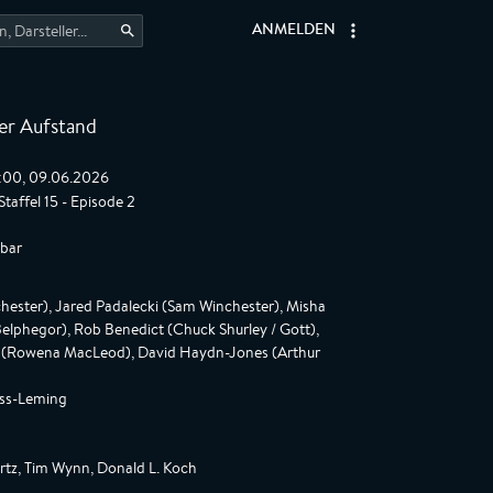
ANMELDEN
er Aufstand
1:00, 09.06.2026
taffel 15 - Episode 2
gbar
ester), Jared Padalecki (Sam Winchester), Misha
(Belphegor), Rob Benedict (Chuck Shurley / Gott),
l (Rowena MacLeod), David Haydn-Jones (Arthur
oss-Leming
tz, Tim Wynn, Donald L. Koch