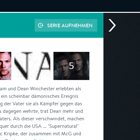
SERIE AUFNEHMEN
am und Dean Winchester erlebten als
h ein scheinbar dämonisches Ereignis
g der Vater sie als Kämpfer gegen das
s dagegen wehrte, trat Dean mehr und
aters. Als dieser verschwindet, machen
quer durch die USA ... "Supernatural"
ic Kripke, der zusammen mit McG und