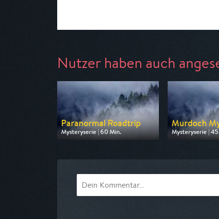
Nutzer haben auch anges
Paranormal Roadtrip
Murdoch My
Mysteryserie | 60 Min.
Mysteryserie | 45
Ausgestrahlt von TLC
Ausgestrahlt vo
am 08.08.2026, 20:15
am 08.08.2026, 