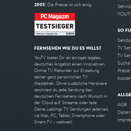
2005
! Die Presse ist sich einig.
Servic
YOUTV
SO FU
Sendun
TV Se
FERNSEHEN WIE DU ES WILLST
TV Se
YouTV bietet Dir als einziges legales,
Suche
deutsches Angebot einen innovativen
Preise
Online TV Rekorder zur Erstellung
deiner ganz persönlichen TV
Kosten
Mediathek. Ohne zusätzliche Hardware
zeichnest du jede Sendung des
ALLG
deutschen Fernsehens nach Wunsch in
der Cloud auf. Streame oder lade
AGB
Deine Lieblings TV Sendungen jederzeit
Daten
via Mac, PC, Tablet, Smartphone oder
Impre
Smart-TV - weltweit!