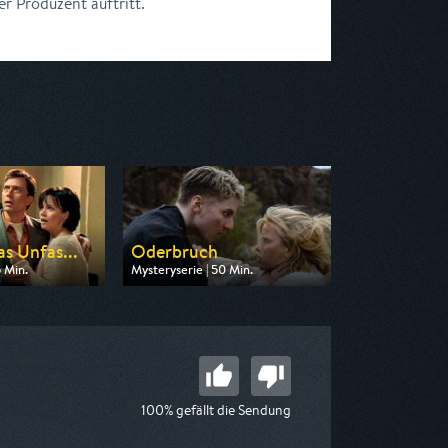
r Produzent auftritt.
s Unfas...
Oderbruch
5 Min.
Mysteryserie | 50 Min.
n RTLZWEI
Ausgestrahlt von HR
 05:25
am 13.08.2026, 23:20
100% gefällt die Sendung