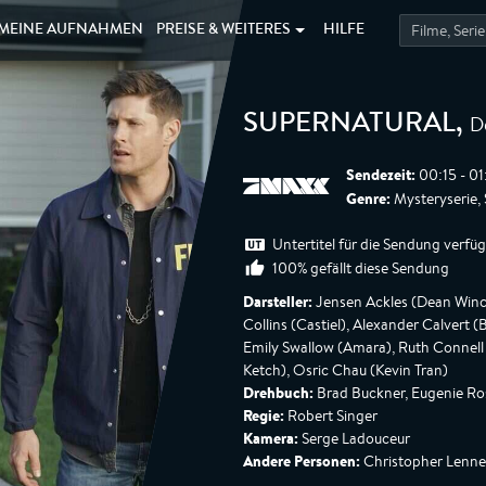
MEINE
AUFNAHMEN
PREISE &
WEITERES
HILFE
D
SUPERNATURAL
,
Sendezeit:
00:15 - 0
Genre:
Mysteryserie, S
Untertitel für die Sendung verfü
100% gefällt diese Sendung
Darsteller:
Jensen Ackles (Dean Winch
Collins (Castiel), Alexander Calvert 
Emily Swallow (Amara), Ruth Connel
Ketch), Osric Chau (Kevin Tran)
Drehbuch:
Brad Buckner, Eugenie R
Regie:
Robert Singer
Kamera:
Serge Ladouceur
Andere Personen:
Christopher Lenner