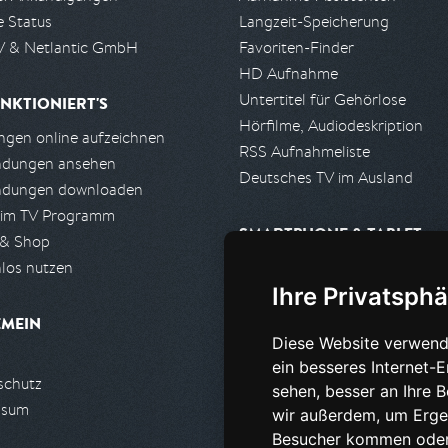
e Status
Langzeit-Speicherung
 & Netlantic GmbH
Favoriten-Finder
HD Aufnahme
Untertitel für Gehörlose
NKTIONIERT'S
Hörfilme, Audiodeskription
gen online aufzeichnen
RSS Aufnahmeliste
ndungen ansehen
Deutsches TV im Ausland
ndungen downloaden
 im TV Programm
SMARTPHONE & TABLET
 & Shop
los nutzen
iPhone, iPad App
Ihre Privatsphä
Android App
EMEIN
Diese Website verwend
PARTNER
ein besseres Internet-
schutz
Partnerliste
sehen, besser an Ihre 
ssum
Partner werden
wir außerdem, um Erge
Besucher kommen oder 