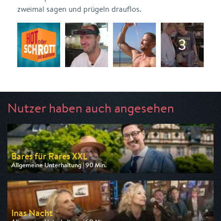
zweimal sagen und prügeln drauflos.
Nutzer haben auch angesehen
Bares für Rares XXL
Allgemeine Unterhaltung | 90 Min.
Ausgestrahlt von ZDF
am 12.08.2026, 20:15
Inas Nacht