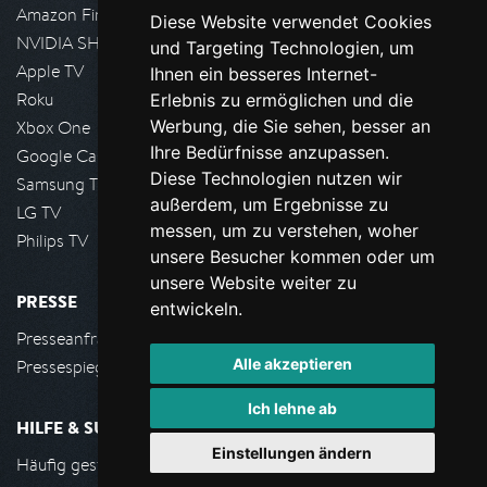
Amazon FireTV
Diese Website verwendet Cookies
NVIDIA SHIELD, Google TV
und Targeting Technologien, um
Apple TV
Ihnen ein besseres Internet-
Roku
Erlebnis zu ermöglichen und die
Werbung, die Sie sehen, besser an
Xbox One
Ihre Bedürfnisse anzupassen.
Google Cast
Diese Technologien nutzen wir
Samsung TV
außerdem, um Ergebnisse zu
LG TV
messen, um zu verstehen, woher
Philips TV
unsere Besucher kommen oder um
unsere Website weiter zu
PRESSE
entwickeln.
Presseanfrage stellen
Alle akzeptieren
Pressespiegel
Ich lehne ab
HILFE & SUPPORT
Einstellungen ändern
Häufig gestellte Fragen