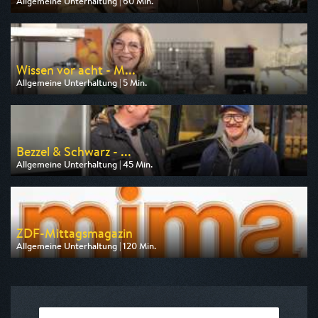
Allgemeine Unterhaltung | 60 Min.
Ausgestrahlt von ARD
am 13.08.2026, 22:50
Wissen vor acht - M...
Allgemeine Unterhaltung | 5 Min.
Ausgestrahlt von ARD
am 13.08.2026, 19:45
Bezzel & Schwarz - ...
Allgemeine Unterhaltung | 45 Min.
Ausgestrahlt von BR
am 10.08.2026, 20:15
ZDF-Mittagsmagazin
Allgemeine Unterhaltung | 120 Min.
Ausgestrahlt von ZDF
am 10.08.2026, 12:00