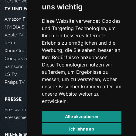
Partner werden
uns wichtig
TV UND WOHNZIMMER
Amazon FireTV
Diese Website verwendet Cookies
NVIDIA SHIELD, Google TV
und Targeting Technologien, um
Apple TV
Ihnen ein besseres Internet-
Roku
Erlebnis zu ermöglichen und die
Werbung, die Sie sehen, besser an
Xbox One
Ihre Bedürfnisse anzupassen.
Google Cast
Diese Technologien nutzen wir
Samsung TV
außerdem, um Ergebnisse zu
LG TV
messen, um zu verstehen, woher
Philips TV
unsere Besucher kommen oder um
unsere Website weiter zu
PRESSE
entwickeln.
Presseanfrage stellen
Alle akzeptieren
Pressespiegel
Ich lehne ab
HILFE & SUPPORT