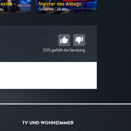
xtra - ...
Meister des Alltags
n.
Quizshow | 30 Min.
n ZDF
Ausgestrahlt von ARD
22:30
am 07.08.2026, 10:45
50% gefällt die Sendung
TV UND WOHNZIMMER