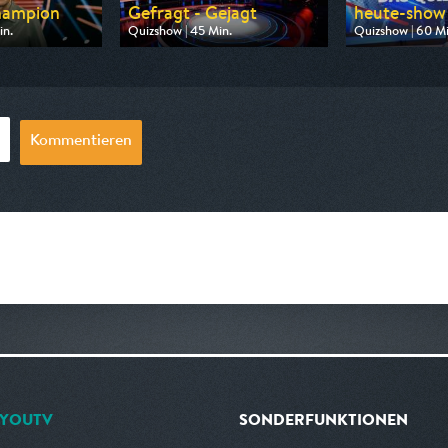
hampion
Gefragt - Gejagt
heute-show e
in.
Quizshow | 45 Min.
Quizshow | 60 Mi
 ZDF
Ausgestrahlt von ARD
Ausgestrahlt vo
20:15
am 07.08.2026, 11:15
am 07.08.2026, 
Kommentieren
YOUTV
SONDERFUNKTIONEN