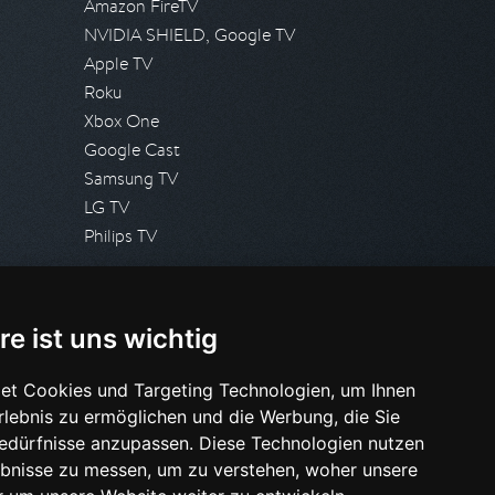
Amazon FireTV
NVIDIA SHIELD, Google TV
Apple TV
Roku
Xbox One
Google Cast
Samsung TV
LG TV
Philips TV
PRESSE
re ist uns wichtig
Presseanfrage stellen
Pressespiegel
et Cookies und Targeting Technologien, um Ihnen
Erlebnis zu ermöglichen und die Werbung, die Sie
HILFE & SUPPORT
Bedürfnisse anzupassen. Diese Technologien nutzen
Häufig gestellte Fragen
bnisse zu messen, um zu verstehen, woher unsere
Anfrage stellen