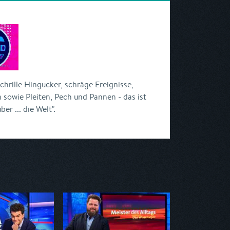
chrille Hingucker, schräge Ereignisse,
sowie Pleiten, Pech und Pannen - das ist
r ... die Welt".