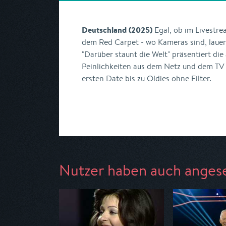
Deutschland (2025)
Egal, ob im Livestre
dem Red Carpet - wo Kameras sind, lauer
"Darüber staunt die Welt" präsentiert di
Peinlichkeiten aus dem Netz und dem TV -
ersten Date bis zu Oldies ohne Filter.
Nutzer haben auch anges