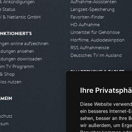
& Ankündigungen
Aufnahme-Assistenten
e Status
Langzeit-Speicherung
 & Netlantic GmbH
Favoriten-Finder
HD Aufnahme
Untertitel für Gehörlose
NKTIONIERT'S
Hörfilme, Audiodeskription
gen online aufzeichnen
RSS Aufnahmeliste
ndungen ansehen
Deutsches TV im Ausland
ndungen downloaden
 im TV Programm
SMARTPHONE & TABLET
 & Shop
los nutzen
iPhone, iPad App
Ihre Privatsphä
Android App
EMEIN
Diese Website verwend
PARTNER
ein besseres Internet-
schutz
Partnerliste
sehen, besser an Ihre 
ssum
Partner werden
wir außerdem, um Erge