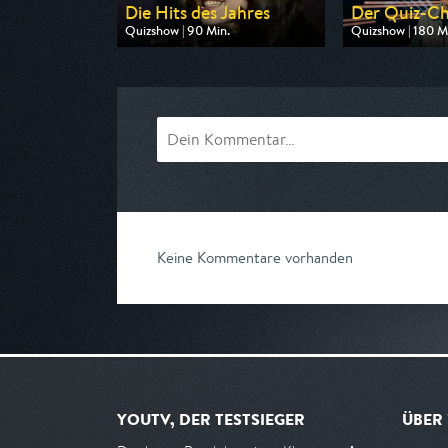
Die Hits des Jahres
Der Quiz-C
Quizshow | 90 Min.
Quizshow | 180 M
Ausgestrahlt von rbb
Ausgestrahlt von
am 07.08.2026, 20:15
am 08.08.2026, 
Keine Kommentare vorhanden
YOUTV, DER TESTSIEGER
ÜBER