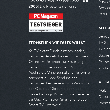
seit
Das beste Produkt seiner Klasse -
News 
2005
! Die Presse ist sich einig.
Servic
YOUTV
SO FU
Sendun
TV Se
FERNSEHEN WIE DU ES WILLST
TV Se
YouTV bietet Dir als einziges legales,
Suche
deutsches Angebot einen innovativen
Preise
Online TV Rekorder zur Erstellung
deiner ganz persönlichen TV
Kosten
Mediathek. Ohne zusätzliche Hardware
zeichnest du jede Sendung des
ALLG
deutschen Fernsehens nach Wunsch in
der Cloud auf. Streame oder lade
AGB
Deine Lieblings TV Sendungen jederzeit
Daten
via Mac, PC, Tablet, Smartphone oder
Impre
Smart-TV - weltweit!