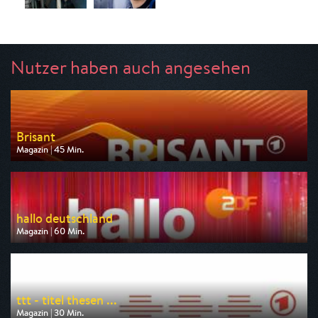
Nutzer haben auch angesehen
Brisant
Magazin | 45 Min.
Ausgestrahlt von ARD
am 06.08.2026, 17:15
hallo deutschland
Magazin | 60 Min.
Ausgestrahlt von ZDF
am 06.08.2026, 17:10
ttt - titel thesen ...
Magazin | 30 Min.