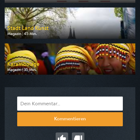
Ausgestrahlt von ARD
am 09.08.2026, 23:40
Stadt Land Kunst
Magazin | 45 Min.
Ausgestrahlt von arte
am 06.08.2026, 12:25
Karambolage
Magazin | 35 Min.
Ausgestrahlt von arte
am 07.08.2026, 04:25
Kommentieren