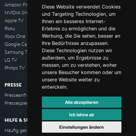
Amazon FireTV
Diese Website verwendet Cookies
NVIDIA SHIELD, Google TV
und Targeting Technologien, um
Apple TV
Ihnen ein besseres Internet-
Roku
Erlebnis zu ermöglichen und die
Werbung, die Sie sehen, besser an
Xbox One
Ihre Bedürfnisse anzupassen.
Google Cast
Diese Technologien nutzen wir
Samsung TV
außerdem, um Ergebnisse zu
LG TV
messen, um zu verstehen, woher
Philips TV
unsere Besucher kommen oder um
unsere Website weiter zu
PRESSE
entwickeln.
Presseanfrage stellen
Alle akzeptieren
Pressespiegel
Ich lehne ab
HILFE & SUPPORT
Einstellungen ändern
Häufig gestellte Fragen