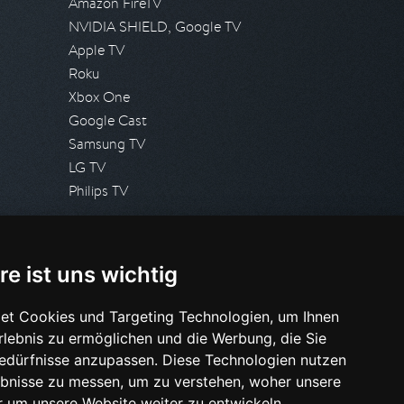
Amazon FireTV
NVIDIA SHIELD, Google TV
Apple TV
Roku
Xbox One
Google Cast
Samsung TV
LG TV
Philips TV
PRESSE
re ist uns wichtig
Presseanfrage stellen
Pressespiegel
et Cookies und Targeting Technologien, um Ihnen
Erlebnis zu ermöglichen und die Werbung, die Sie
HILFE & SUPPORT
Bedürfnisse anzupassen. Diese Technologien nutzen
Häufig gestellte Fragen
bnisse zu messen, um zu verstehen, woher unsere
Anfrage stellen
um unsere Website weiter zu entwickeln.