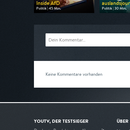
Inside AfD
auslandsjourn
Politik | 45 Min.
Politik | 30 Min.
Ausgestrahlt von SR Fernsehen
Ausgestrahlt von
am 13.08.2026, 21:00
am 03.09.2026, 
Keine Kommentare vorhanden
YOUTV, DER TESTSIEGER
ÜBER