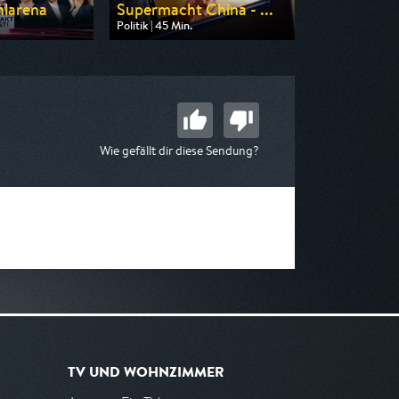
hlarena
Supermacht China - ...
Politik | 45 Min.
on MDR
Ausgestrahlt von n-tv
21:00
am 25.08.2026, 00:50
Wie gefällt dir diese Sendung?
TV UND WOHNZIMMER