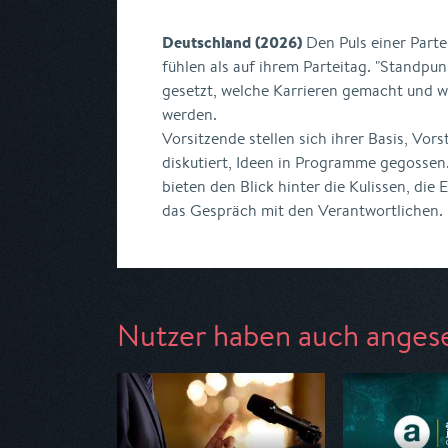
Deutschland (2026)
Den Puls einer Parte
fühlen als auf ihrem Parteitag. "Standpun
gesetzt, welche Karrieren gemacht und w
werden.
Vorsitzende stellen sich ihrer Basis, Vo
diskutiert, Ideen in Programme gegossen
bieten den Blick hinter die Kulissen, die
das Gespräch mit den Verantwortlichen.
Nutzer haben auch anges