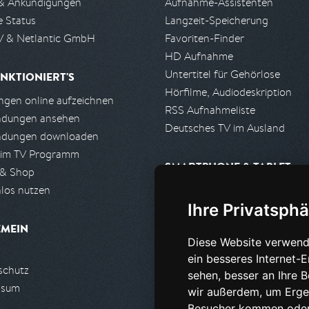
& Ankündigungen
Aufnahme-Assistenten
e Status
Langzeit-Speicherung
 & Netlantic GmbH
Favoriten-Finder
HD Aufnahme
Untertitel für Gehörlose
NKTIONIERT'S
Hörfilme, Audiodeskription
gen online aufzeichnen
RSS Aufnahmeliste
ndungen ansehen
Deutsches TV im Ausland
ndungen downloaden
 im TV Programm
SMARTPHONE & TABLET
 & Shop
los nutzen
iPhone, iPad App
Ihre Privatsphä
Android App
EMEIN
Diese Website verwend
PARTNER
ein besseres Internet-
schutz
Partnerliste
sehen, besser an Ihre 
ssum
Partner werden
wir außerdem, um Erge
Besucher kommen oder 