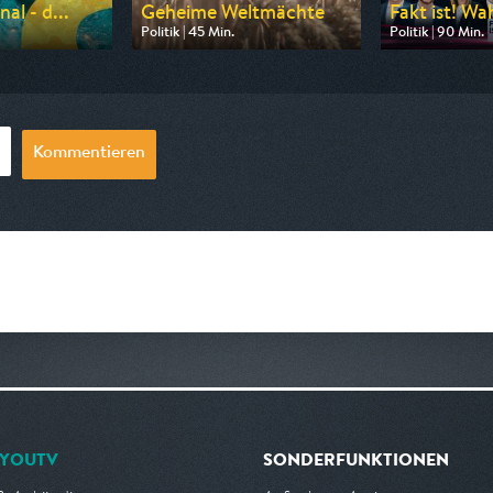
al - d...
Geheime Weltmächte
Fakt ist! Wa
Politik | 45 Min.
Politik | 90 Min.
 ZDF
Ausgestrahlt von ZDF info
Ausgestrahlt v
00:45
am 14.08.2026, 12:45
am 12.08.2026, 
Kommentieren
YOUTV
SONDERFUNKTIONEN