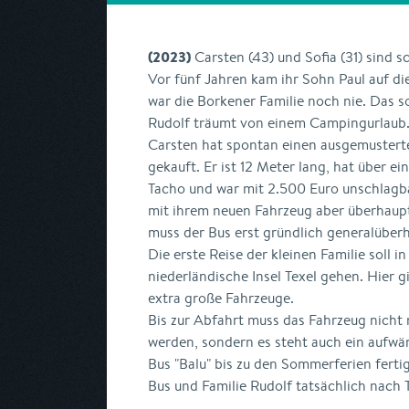
(2023)
Carsten (43) und Sofia (31) sind sc
Vor fünf Jahren kam ihr Sohn Paul auf d
war die Borkener Familie noch nie. Das so
Rudolf träumt von einem Campingurlaub
Carsten hat spontan einen ausgemustert
gekauft. Er ist 12 Meter lang, hat über e
Tacho und war mit 2.500 Euro unschlagba
mit ihrem neuen Fahrzeug aber überhaup
muss der Bus erst gründlich generalüber
Die erste Reise der kleinen Familie soll 
niederländische Insel Texel gehen. Hier gi
extra große Fahrzeuge.
Bis zur Abfahrt muss das Fahrzeug nicht
werden, sondern es steht auch ein aufwä
Bus "Balu" bis zu den Sommerferien ferti
Bus und Familie Rudolf tatsächlich nach 