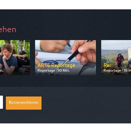
ehen
ARTE Reportage
Re:
in.
Reportage | 50 Min.
Reportage | 35 M
 ZDF
Ausgestrahlt von arte
Ausgestrahlt von
09:03
am 08.08.2026, 17:40
am 11.08.2026, 
Kommentieren