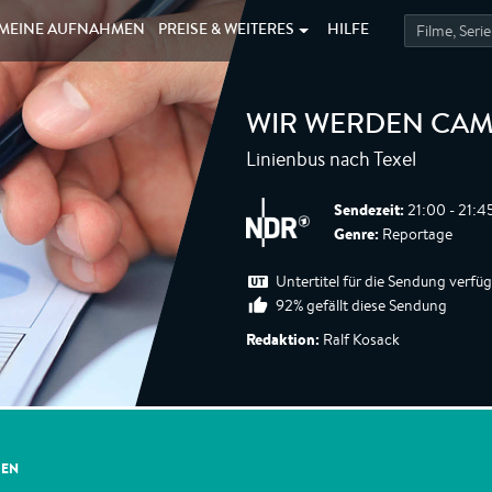
MEINE
AUFNAHMEN
PREISE &
WEITERES
HILFE
WIR WERDEN CAM
Linienbus nach Texel
Sendezeit:
21:00 - 21:4
Genre:
Reportage
Untertitel für die Sendung verfü
92% gefällt diese Sendung
Redaktion:
Ralf Kosack
GEN