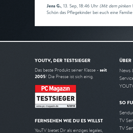
Jens G.
,
13. Sep, 18:46 Uhr
(
Mit dem pinken 
Schön das Pflegekinder bei euch eine Familie f
YOUTV, DER TESTSIEGER
ÜBER
seit
Das beste Produkt seiner Klasse -
News 
2005
! Die Presse ist sich einig.
Servic
YOUTV
SO FU
Sendun
TV Se
FERNSEHEN WIE DU ES WILLST
TV Se
YouTV bietet Dir als einziges legales,