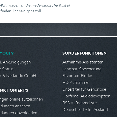
Wohnwagen an die niederländische Küste
)
inden. Ihr seid ganz toll
YOUTV
SONDERFUNKTIONEN
& Ankündigungen
Aufnahme-Assistenten
e Status
Langzeit-Speicherung
 & Netlantic GmbH
Favoriten-Finder
HD Aufnahme
Untertitel für Gehörlose
NKTIONIERT'S
Hörfilme, Audiodeskription
gen online aufzeichnen
RSS Aufnahmeliste
ndungen ansehen
Deutsches TV im Ausland
ndungen downloaden