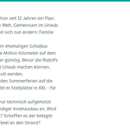
hon seit 12 Jahren ein Paar.
ie Welt. Gemeinsam im Urlaub
ll sich nun ändern: Familie
.
en ehemaligen Schulbus
ine Million Kilometer auf dem
r günstig. Bevor die Rudolfs
t Urlaub machen können,
holt werden.
in den Sommerferien auf die
bt es Stellplätze in XXL - für
 nur technisch aufgemotzt
ndiger Innenausbau an. Wird
g? Schaffen es der betagte
Texel an den Strand?