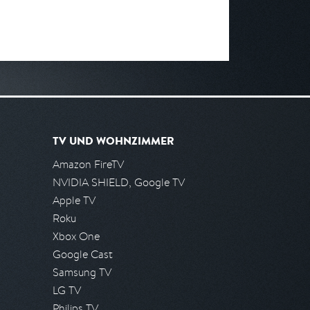
TV UND WOHNZIMMER
Amazon FireTV
NVIDIA SHIELD, Google TV
Apple TV
Roku
Xbox One
Google Cast
Samsung TV
LG TV
Philips TV