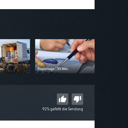
Re:
in.
Reportage | 35 Min.
 arte
Ausgestrahlt von arte
19:40
am 10.08.2026, 19:40
92% gefällt die Sendung