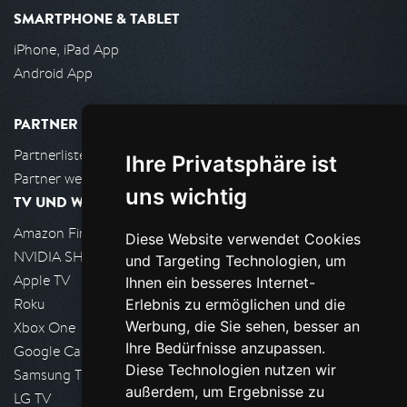
SMARTPHONE & TABLET
iPhone, iPad App
Android App
PARTNER
Partnerliste
Ihre Privatsphäre ist
Partner werden
uns wichtig
TV UND WOHNZIMMER
Amazon FireTV
Diese Website verwendet Cookies
NVIDIA SHIELD, Google TV
und Targeting Technologien, um
Apple TV
Ihnen ein besseres Internet-
Roku
Erlebnis zu ermöglichen und die
Werbung, die Sie sehen, besser an
Xbox One
Ihre Bedürfnisse anzupassen.
Google Cast
Diese Technologien nutzen wir
Samsung TV
außerdem, um Ergebnisse zu
LG TV