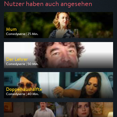
Nutzer haben auch angesehen
Mum
Comedyserie | 25 Min.
Ausgestrahlt von arte
am 13.08.2026, 22:40
Der Lehrer
Comedyserie | 50 Min.
Ausgestrahlt von RTLup
am 14.08.2026, 20:15
Doppelhaushälfte
Comedyserie | 40 Min.
Ausgestrahlt von ZDF neo
am 11.08.2026, 21:45