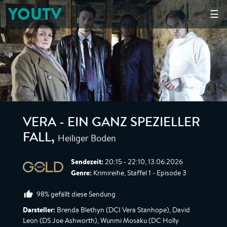
YOUTV
☰
VERA - EIN GANZ SPEZIELLER
Heiliger Boden
FALL
,
Sendezeit:
20:15 - 22:10, 13.06.2026
Genre:
Krimireihe, Staffel 1 - Episode 3
98% gefällt diese Sendung
Darsteller:
Brenda Blethyn (DCI Vera Stanhope), David
Leon (DS Joe Ashworth), Wunmi Mosaku (DC Holly