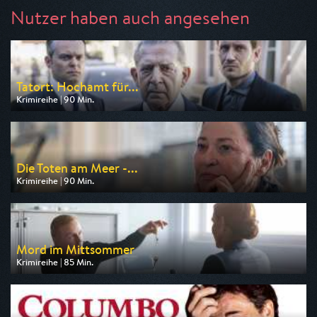
Nutzer haben auch angesehen
Tatort: Hochamt für...
Krimireihe | 90 Min.
Ausgestrahlt von BR
am 08.08.2026, 20:15
Die Toten am Meer -...
Krimireihe | 90 Min.
Ausgestrahlt von ARD
am 08.08.2026, 20:15
Mord im Mittsommer
Krimireihe | 85 Min.
Ausgestrahlt von arte
am 07.08.2026, 20:15