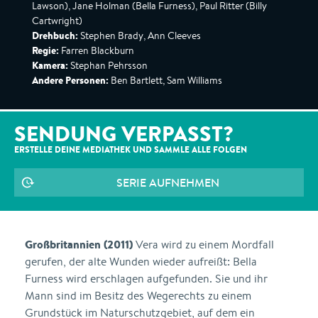
Lawson), Jane Holman (Bella Furness), Paul Ritter (Billy
Cartwright)
Drehbuch:
Stephen Brady, Ann Cleeves
Regie:
Farren Blackburn
Kamera:
Stephan Pehrsson
Andere Personen:
Ben Bartlett, Sam Williams
SENDUNG VERPASST?
ERSTELLE DEINE MEDIATHEK UND SAMMLE ALLE
FOLGEN
SERIE AUFNEHMEN
Großbritannien (2011)
Vera wird zu einem Mordfall
gerufen, der alte Wunden wieder aufreißt: Bella
Furness wird erschlagen aufgefunden. Sie und ihr
Mann sind im Besitz des Wegerechts zu einem
Grundstück im Naturschutzgebiet, auf dem ein