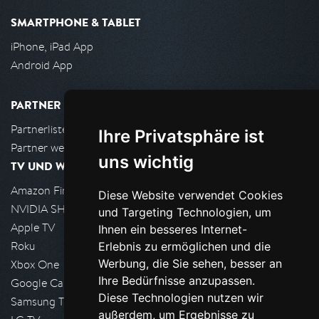
SMARTPHONE & TABLET
iPhone, iPad App
Android App
PARTNER
Partnerliste
Ihre Privatsphäre ist
Partner werden
uns wichtig
TV UND WOHNZIMMER
Amazon FireTV
Diese Website verwendet Cookies
NVIDIA SHIELD, Google TV
und Targeting Technologien, um
Apple TV
Ihnen ein besseres Internet-
Roku
Erlebnis zu ermöglichen und die
Werbung, die Sie sehen, besser an
Xbox One
Ihre Bedürfnisse anzupassen.
Google Cast
Diese Technologien nutzen wir
Samsung TV
außerdem, um Ergebnisse zu