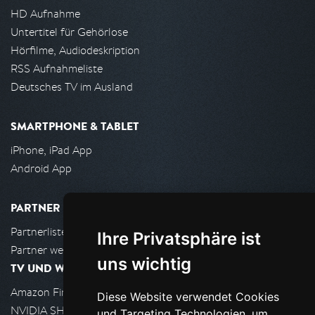
HD Aufnahme
Untertitel für Gehörlose
Hörfilme, Audiodeskription
RSS Aufnahmeliste
Deutsches TV im Ausland
SMARTPHONE & TABLET
iPhone, iPad App
Android App
PARTNER
Partnerliste
Ihre Privatsphäre ist
Partner werden
uns wichtig
TV UND WOHNZIMMER
Amazon FireTV
Diese Website verwendet Cookies
NVIDIA SHIELD, Google TV
und Targeting Technologien, um