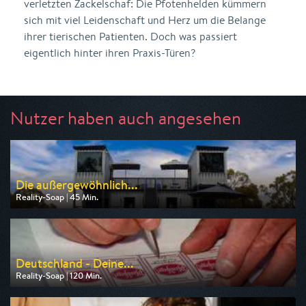
verletzten Zackelschaf: Die Pfotenhelden kümmern
sich mit viel Leidenschaft und Herz um die Belange
ihrer tierischen Patienten. Doch was passiert
eigentlich hinter ihren Praxis-Türen?
Nutzer haben auch angesehen
Die außergewöhnlich...
Reality-Soap | 45 Min.
Ausgestrahlt von ZDF
am 09.08.2026, 17:15
Deutschland - Deine...
Reality-Soap | 120 Min.
Ausgestrahlt von RTLZWEI
am 10.08.2026, 20:15