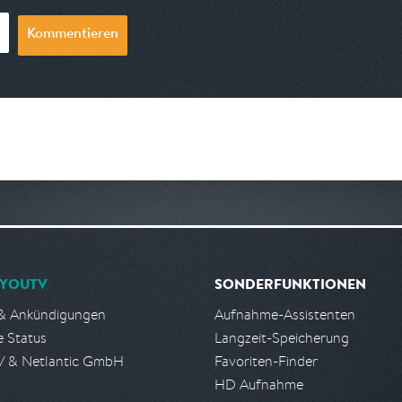
Kommentieren
YOUTV
SONDERFUNKTIONEN
& Ankündigungen
Aufnahme-Assistenten
e Status
Langzeit-Speicherung
 & Netlantic GmbH
Favoriten-Finder
HD Aufnahme