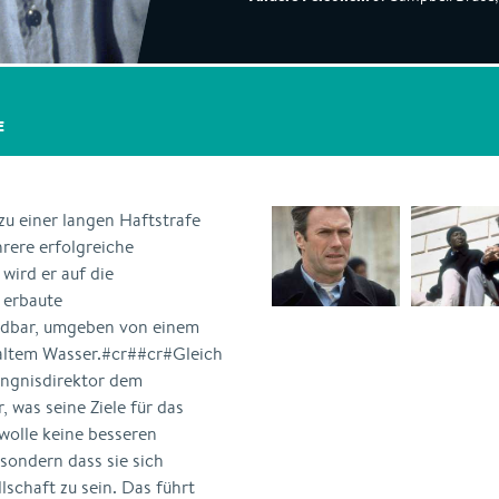
E
u einer langen Haftstrafe
hrere erfolgreiche
wird er auf die
t erbaute
indbar, umgeben von einem
kaltem Wasser.#cr##cr#Gleich
ängnisdirektor dem
, was seine Ziele für das
wolle keine besseren
ondern dass sie sich
schaft zu sein. Das führt