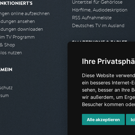
Untertitel für Gehörlose
NKTIONIERT'S
Hörfilme, Audiodeskription
gen online aufzeichnen
RSS Aufnahmeliste
ndungen ansehen
Deutsches TV im Ausland
ndungen downloaden
 im TV Programm
SMARTPHONE & TABLET
 & Shop
los nutzen
iPhone, iPad App
Ihre Privatsphä
Android App
EMEIN
Diese Website verwend
PARTNER
ein besseres Internet-
schutz
Partnerliste
sehen, besser an Ihre 
ssum
Partner werden
wir außerdem, um Erge
Besucher kommen oder 
Alle akzeptieren
Ic