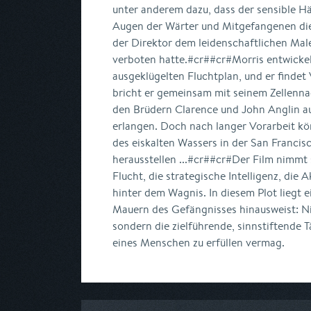
unter anderem dazu, dass der sensible Hä
Augen der Wärter und Mitgefangenen di
der Direktor dem leidenschaftlichen Mal
verboten hatte.#cr##cr#Morris entwickelt
ausgeklügelten Fluchtplan, und er findet
bricht er gemeinsam mit seinem Zellenn
den Brüdern Clarence und John Anglin auf
erlangen. Doch nach langer Vorarbeit kö
des eiskalten Wassers in der San Francis
herausstellen ...#cr##cr#Der Film nimmt s
Flucht, die strategische Intelligenz, die 
hinter dem Wagnis. In diesem Plot liegt e
Mauern des Gefängnisses hinausweist: Ni
sondern die zielführende, sinnstiftende Tä
eines Menschen zu erfüllen vermag.