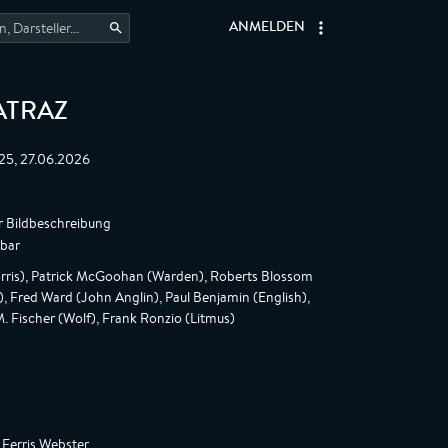
ANMELDEN
ATRAZ
:25, 27.06.2026
r Bildbeschreibung
gbar
rris), Patrick McGoohan (Warden), Roberts Blossom
), Fred Ward (John Anglin), Paul Benjamin (English),
. Fischer (Wolf), Frank Ronzio (Litmus)
 Ferris Webster