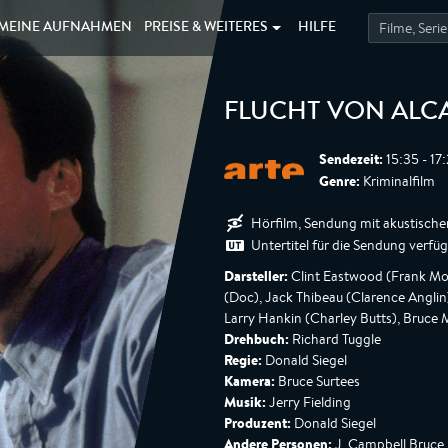
MEINE
AUFNAHMEN
PREISE &
WEITERES
HILFE
FLUCHT VON ALC
Sendezeit:
15:35 - 17
Genre:
Kriminalfilm
Hörfilm, Sendung mit akustische
Untertitel für die Sendung verfü
Darsteller:
Clint Eastwood (Frank Mo
(Doc), Jack Thibeau (Clarence Anglin
Larry Hankin (Charley Butts), Bruce M
Drehbuch:
Richard Tuggle
Regie:
Donald Siegel
Kamera:
Bruce Surtees
Musik:
Jerry Fielding
Produzent:
Donald Siegel
Andere Personen:
J. Campbell Bruce,