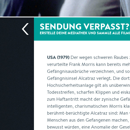
SENDUNG VERPASST?
ERSTELLE DEINE MEDIATHEK UND SAMMLE ALLE
FILM
USA (1979)
Der wegen schweren Raubes z
verurteilte Frank Morris kann bereits me
Gefängnisausbrüche verzeichnen, und so 
Gefängnisinsel Alcatraz verlegt. Die dor
Hochsicherheitsanlage gilt als unüberw
Todesstreifen, scharfen Klippen und eis
zum Haftantritt macht der zynische Gef
intelligenten, charismatischen Morris klar
berühmt-berüchtigte Alcatraz sind: Man 
Menschen aus den Gefangenen machen, s
bewusst würden, eine Anomalie der Gesell