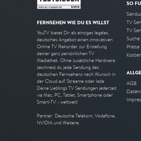
SO FU
Sendun
TV Se
FERNSEHEN WIE DU ES WILLST
TV Se
YouTV bietet Dir als einziges legales,
Suche
deutsches Angebot einen innovativen
Preise
Online TV Rekorder zur Erstellung
deiner ganz persönlichen TV
Kosten
Mediathek. Ohne zusätzliche Hardware
zeichnest du jede Sendung des
ALLG
deutschen Fernsehens nach Wunsch in
der Cloud auf. Streame oder lade
AGB
Deine Lieblings TV Sendungen jederzeit
Daten
via Mac, PC, Tablet, Smartphone oder
Impre
Smart-TV - weltweit!
Partner: Deutsche Telekom, Vodafone,
NVIDIA und Weitere.