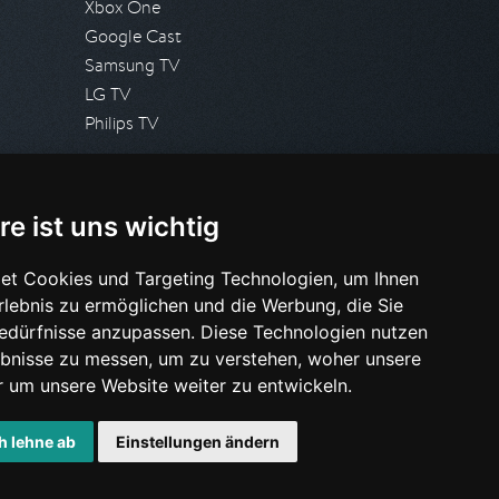
Xbox One
Google Cast
Samsung TV
LG TV
Philips TV
PRESSE
re ist uns wichtig
Presseanfrage stellen
Pressespiegel
et Cookies und Targeting Technologien, um Ihnen
Erlebnis zu ermöglichen und die Werbung, die Sie
HILFE & SUPPORT
Bedürfnisse anzupassen. Diese Technologien nutzen
Häufig gestellte Fragen
bnisse zu messen, um zu verstehen, woher unsere
Anfrage stellen
um unsere Website weiter zu entwickeln.
h lehne ab
Einstellungen ändern