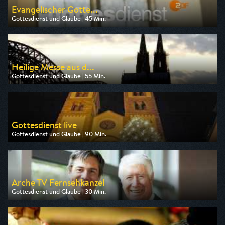
Evangelischer Gotte...
Gottesdienst und Glaube | 45 Min.
Ausgestrahlt von ZDF
am 09.08.2026, 09:30
Heilige Messe aus d...
Gottesdienst und Glaube | 55 Min.
Ausgestrahlt von Bibel TV
am 07.08.2026, 08:00
Gottesdienst live
Gottesdienst und Glaube | 90 Min.
Ausgestrahlt von Bibel TV
am 09.08.2026, 10:00
Arche TV Fernsehkanzel
Gottesdienst und Glaube | 30 Min.
Ausgestrahlt von Anixe Plus
am 07.08.2026, 01:05