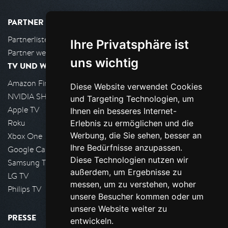
PARTNER
Partnerliste
Ihre Privatsphäre ist
Partner werden
uns wichtig
TV UND WOHNZIMMER
Amazon FireTV
Diese Website verwendet Cookies
NVIDIA SHIELD, Google TV
und Targeting Technologien, um
Apple TV
Ihnen ein besseres Internet-
Roku
Erlebnis zu ermöglichen und die
Werbung, die Sie sehen, besser an
Xbox One
Ihre Bedürfnisse anzupassen.
Google Cast
Diese Technologien nutzen wir
Samsung TV
außerdem, um Ergebnisse zu
LG TV
messen, um zu verstehen, woher
Philips TV
unsere Besucher kommen oder um
unsere Website weiter zu
PRESSE
entwickeln.