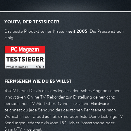
YOUTV, DER TESTSIEGER
seit 2005
Das beste Produkt seiner Klasse -
! Die Presse ist sich
einig.
FERNSEHEN WIE DU ES WILLST
YouTV bietet Dir als einziges legales, deutsches Angebot einen
innovativen Online TV Rekorder zur Erstellung deiner ganz
persönlichen TV Mediathek. Ohne zusätzliche Hardware
zeichnest du jede Sendung des deutschen Fernsehens nach
Wunsch in der Cloud auf. Streame oder lade Deine Lieblings TV
Sendungen jederzeit via Mac, PC, Tablet, Smartphone oder
Smart-TV - weltweit!