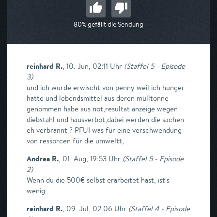
80% gefällt die Sendung
reinhard R.
,
10. Jun, 02:11 Uhr
(
Staffel 5 - Episode
3
)
und ich wurde erwischt von penny weil ich hunger
hatte und lebendsmittel aus deren mülltonne
genommen habe aus not,resultat anzeige wegen
diebstahl und hausverbot,dabei werden die sachen
eh verbrannt ? PFUI was für eine verschwendung
von ressorcen für die umweltt,
Andrea R.
,
01. Aug, 19:53 Uhr
(
Staffel 5 - Episode
2
)
Wenn du die 500€ selbst erarbeitet hast, ist's
wenig....
reinhard R.
,
09. Jul, 02:06 Uhr
(
Staffel 4 - Episode