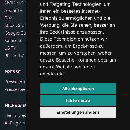
NVIDIA SHIELD, Google TV
und Targeting Technologien, um
Apple TV
Ihnen ein besseres Internet-
Roku
Erlebnis zu ermöglichen und die
Werbung, die Sie sehen, besser an
Xbox One
Ihre Bedürfnisse anzupassen.
Google Cast
Diese Technologien nutzen wir
Samsung TV
außerdem, um Ergebnisse zu
LG TV
messen, um zu verstehen, woher
Philips TV
unsere Besucher kommen oder um
unsere Website weiter zu
PRESSE
entwickeln.
Presseanfrage stellen
Alle akzeptieren
Pressespiegel
Ich lehne ab
HILFE & SUPPORT
Einstellungen ändern
Häufig gestellte Fragen
Anfrage stellen