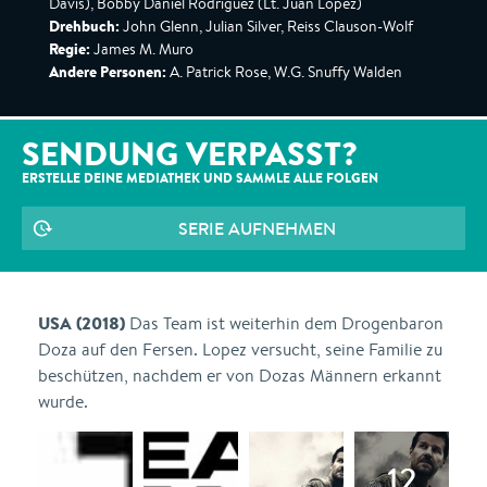
Davis), Bobby Daniel Rodriguez (Lt. Juan Lopez)
Drehbuch:
John Glenn, Julian Silver, Reiss Clauson-Wolf
Regie:
James M. Muro
Andere Personen:
A. Patrick Rose, W.G. Snuffy Walden
SENDUNG VERPASST?
ERSTELLE DEINE MEDIATHEK UND SAMMLE ALLE
FOLGEN
SERIE AUFNEHMEN
USA (2018)
Das Team ist weiterhin dem Drogenbaron
Doza auf den Fersen. Lopez versucht, seine Familie zu
beschützen, nachdem er von Dozas Männern erkannt
wurde.