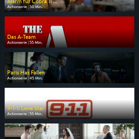
Alarm für Cobra 11 ...
Actionserie | 50 Min.
Ausgestrahlt von RTLup
am 09.08.2026, 20:15
Das A-Team
Actionserie | 55 Min.
Ausgestrahlt von Pro 7 Maxx
am 10.08.2026, 20:15
Paris Has Fallen
Actionserie | 45 Min.
Ausgestrahlt von ZDF
am 12.08.2026, 02:45
9-1-1: Lone Star
Actionserie | 55 Min.
Ausgestrahlt von Kabel 1
am 08.08.2026, 22:15