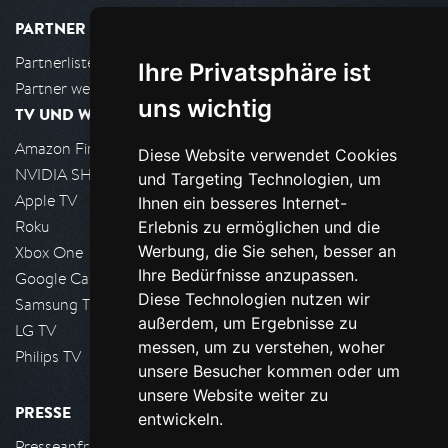
PARTNER
Partnerliste
Ihre Privatsphäre ist
Partner werden
uns wichtig
TV UND WOHNZIMMER
Amazon FireTV
Diese Website verwendet Cookies
NVIDIA SHIELD, Google TV
und Targeting Technologien, um
Apple TV
Ihnen ein besseres Internet-
Roku
Erlebnis zu ermöglichen und die
Werbung, die Sie sehen, besser an
Xbox One
Ihre Bedürfnisse anzupassen.
Google Cast
Diese Technologien nutzen wir
Samsung TV
außerdem, um Ergebnisse zu
LG TV
messen, um zu verstehen, woher
Philips TV
unsere Besucher kommen oder um
unsere Website weiter zu
PRESSE
entwickeln.
Presseanfrage stellen