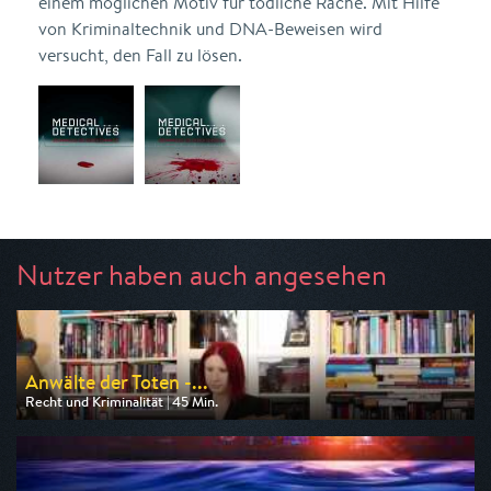
einem möglichen Motiv für tödliche Rache. Mit Hilfe
von Kriminaltechnik und DNA-Beweisen wird
versucht, den Fall zu lösen.
Nutzer haben auch angesehen
Anwälte der Toten -...
Recht und Kriminalität | 45 Min.
Ausgestrahlt von n-tv
am 09.08.2026, 20:15