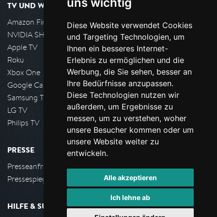
uns wichtig
TV UND WOHNZIMMER
Amazon FireTV
Diese Website verwendet Cookies
NVIDIA SHIELD, Google TV
und Targeting Technologien, um
Apple TV
Ihnen ein besseres Internet-
Roku
Erlebnis zu ermöglichen und die
Werbung, die Sie sehen, besser an
Xbox One
Ihre Bedürfnisse anzupassen.
Google Cast
Diese Technologien nutzen wir
Samsung TV
außerdem, um Ergebnisse zu
LG TV
messen, um zu verstehen, woher
Philips TV
unsere Besucher kommen oder um
unsere Website weiter zu
PRESSE
entwickeln.
Presseanfrage stellen
Alle akzeptieren
Pressespiegel
Ich lehne ab
HILFE & SUPPORT