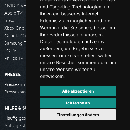
NVIDIA SHIELD, Google TV
und Targeting Technologien, um
Apple TV
Ihnen ein besseres Internet-
Roku
Erlebnis zu ermöglichen und die
Werbung, die Sie sehen, besser an
Xbox One
Ihre Bedürfnisse anzupassen.
Google Cast
Diese Technologien nutzen wir
Samsung TV
außerdem, um Ergebnisse zu
LG TV
messen, um zu verstehen, woher
Philips TV
unsere Besucher kommen oder um
unsere Website weiter zu
PRESSE
entwickeln.
Presseanfrage stellen
Alle akzeptieren
Pressespiegel
Ich lehne ab
HILFE & SUPPORT
Einstellungen ändern
Häufig gestellte Fragen
Anfrage stellen