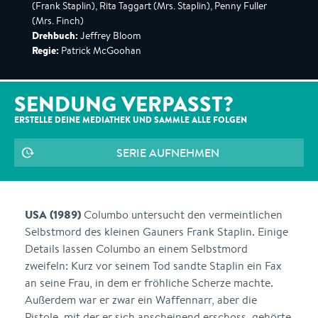
(Frank Staplin), Rita Taggart (Mrs. Staplin), Penny Fuller
(Mrs. Finch)
Drehbuch:
Jeffrey Bloom
Regie:
Patrick McGoohan
SENDUNG VERPASST?
ERSTELLE DEINE MEDIATHEK UND SAMMLE ALLE
FOLGEN
SERIE AUFNEHMEN
USA (1989)
Columbo untersucht den vermeintlichen
Selbstmord des kleinen Gauners Frank Staplin. Einige
Details lassen Columbo an einem Selbstmord
zweifeln: Kurz vor seinem Tod sandte Staplin ein Fax
an seine Frau, in dem er fröhliche Scherze machte.
Außerdem war er zwar ein Waffennarr, aber die
Pistole, mit der er sich anscheinend erschoss, gehörte