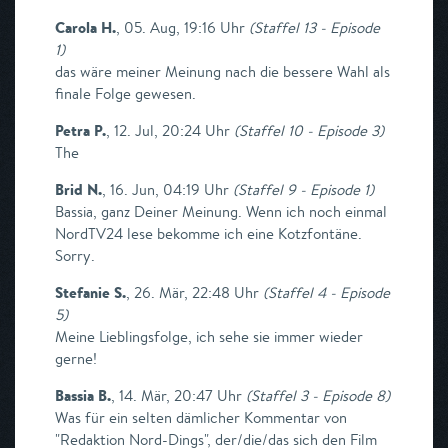
Carola H.
,
05. Aug, 19:16 Uhr
(
Staffel 13 - Episode
1
)
das wäre meiner Meinung nach die bessere Wahl als
finale Folge gewesen.
Petra P.
,
12. Jul, 20:24 Uhr
(
Staffel 10 - Episode 3
)
The
Brid N.
,
16. Jun, 04:19 Uhr
(
Staffel 9 - Episode 1
)
Bassia, ganz Deiner Meinung. Wenn ich noch einmal
NordTV24 lese bekomme ich eine Kotzfontäne.
Sorry.
Stefanie S.
,
26. Mär, 22:48 Uhr
(
Staffel 4 - Episode
5
)
Meine Lieblingsfolge, ich sehe sie immer wieder
gerne!
Bassia B.
,
14. Mär, 20:47 Uhr
(
Staffel 3 - Episode 8
)
Was für ein selten dämlicher Kommentar von
"Redaktion Nord-Dings", der/die/das sich den Film