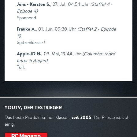
Jens - Karsten S.
,
27. Jul, 04:54 Uhr
(
Staffel 4 -
Episode 4
)
Spannend
Frauke A.
,
01. Jun, 09:30 Uhr
(
Staffel 2 - Episode
5
)
Spitzenklasse !
Apple-ID N.
,
03. Mai, 19:44 Uhr
(
Columbo: Mord
unter 6 Augen
)
Toll.
YOUTV, DER TESTSIEGER
seit 2005
Das beste Produkt seiner Klasse -
! Die Presse ist sich
einig.