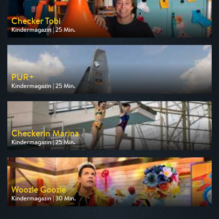
Checker Tobi
Kindermagazin | 25 Min.
Ausgestrahlt von ARD
am 08.08.2026, 07:55
PUR+
Kindermagazin | 25 Min.
Ausgestrahlt von KiKA
am 09.08.2026, 19:25
Checkerin Marina
Kindermagazin | 25 Min.
Ausgestrahlt von KiKA
am 08.08.2026, 19:25
Woozle Goozle
Kindermagazin | 30 Min.
Ausgestrahlt von Super RTL
am 08.08.2026, 19:45