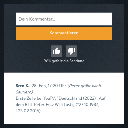
Kommentieren
96% gefällt die Sendung
Sven K.
,
28. Feb, 17:20 Uhr
(
Peter gräbt nach
Sauriern
)
Erste Zeile bei YouTV: "Deutschland (2022)". Auf
dem Bild: Peter Fritz Willi Lustig (*27.10.1937,
†23.02.2016).