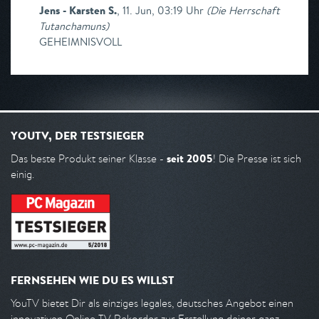
Jens - Karsten S.
,
11. Jun, 03:19 Uhr
(
Die Herrschaft
Tutanchamuns
)
GEHEIMNISVOLL
YOUTV, DER TESTSIEGER
seit 2005
Das beste Produkt seiner Klasse -
! Die Presse ist sich
einig.
FERNSEHEN WIE DU ES WILLST
YouTV bietet Dir als einziges legales, deutsches Angebot einen
innovativen Online TV Rekorder zur Erstellung deiner ganz