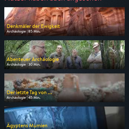
Denkmäler der Ewigkeit
Archäologie | 85 Min.
Ausgestrahlt von arte
am 08.08.2026, 16:15
Abenteuer Archäologie
Archäologie | 30 Min.
Ausgestrahlt von arte
am 09.08.2026, 02:25
Der letzte Tag von ...
Archäologie | 45 Min.
Ausgestrahlt von 3sat
am 11.08.2026, 03:25
Ägyptens Mumien