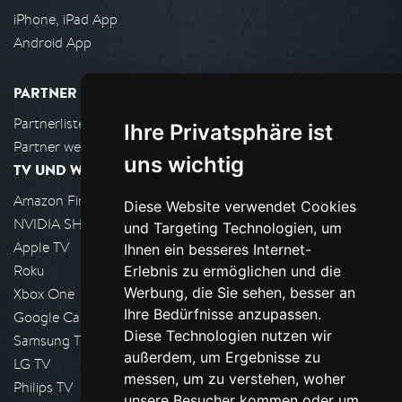
iPhone, iPad App
Android App
PARTNER
Partnerliste
Ihre Privatsphäre ist
Partner werden
uns wichtig
TV UND WOHNZIMMER
Amazon FireTV
Diese Website verwendet Cookies
NVIDIA SHIELD, Google TV
und Targeting Technologien, um
Apple TV
Ihnen ein besseres Internet-
Roku
Erlebnis zu ermöglichen und die
Werbung, die Sie sehen, besser an
Xbox One
Ihre Bedürfnisse anzupassen.
Google Cast
Diese Technologien nutzen wir
Samsung TV
außerdem, um Ergebnisse zu
LG TV
messen, um zu verstehen, woher
Philips TV
unsere Besucher kommen oder um