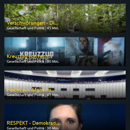
Verschwörungen - Di...
Gesellschaft und Politik | 45 Min.
Ausgestrahlt von ZDF info
am 07.08.2026, 19:30
Kreuzzug von rechts
Gesellschaft und Politik | 30 Min.
Ausgestrahlt von Phoenix
am 06.08.2026, 17:00
Flucht aus Afghanis...
Gesellschaft und Politik | 45 Min.
Ausgestrahlt von Phoenix
am 07.08.2026, 13:15
RESPEKT - Demokrati...
Gesellschaft und Politik | 30 Min.