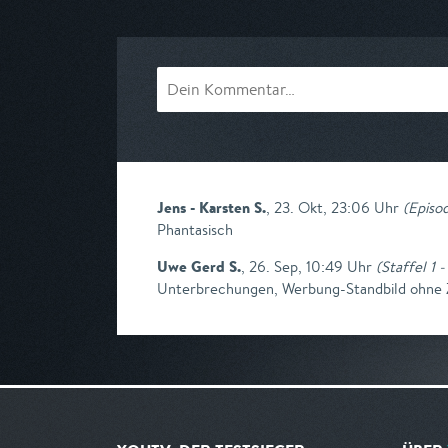
am 11.08.2026, 22:05
am 09.08.2026, 
Jens - Karsten S.
,
23. Okt, 23:06 Uhr
(
Episo
Phantasisch
Uwe Gerd S.
,
26. Sep, 10:49 Uhr
(
Staffel 1 -
Unterbrechungen, Werbung-Standbild ohn