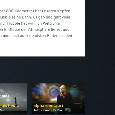
ast 600 Kilometer über unseren Köpfen
ubble seine Bahn. Es gab und gibt viele
 nur Hubble hat wirklich Weltruhm
en Einflüsse der Atmosphäre liefert uns
n und auch aufregendsten Bilder aus den
bis heu...
alpha-centauri
Min.
Astronomie | 15 Min.
 3sat
Ausgestrahlt von ARD alpha