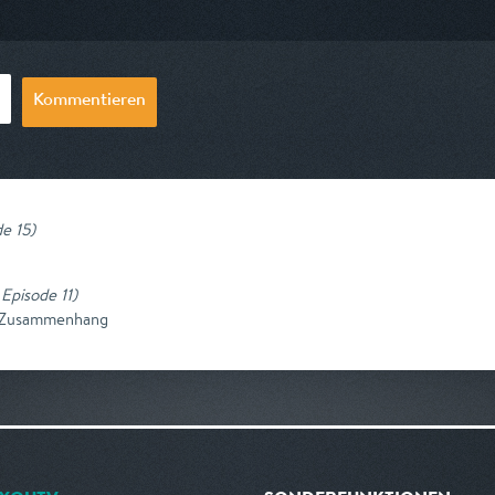
20:15
am 11.08.2026, 20:15
am 09.08.2026,
Kommentieren
de 15
)
 Episode 11
)
e Zusammenhang