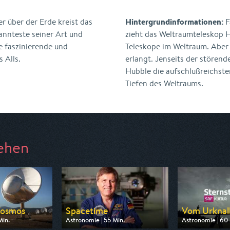
Hintergrundinformationen:
 über der Erde kreist das
F
annteste seiner Art und
zieht das Weltraumteleskop H
e faszinierende und
Teleskope im Weltraum. Aber
 Alls.
erlangt. Jenseits der störend
Hubble die aufschlußreichste
Tiefen des Weltraums.
ehen
Kosmos
Spacetime
Vom Urknall 
Min.
Astronomie | 55 Min.
Astronomie | 60 
 ARD alpha
Ausgestrahlt von N24 Doku
Ausgestrahlt von