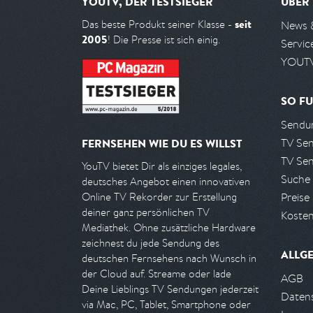
YOUTV, DER TESTSIEGER
ÜBER
seit
Das beste Produkt seiner Klasse -
News 
2005
! Die Presse ist sich einig.
Servic
YOUTV
SO FU
Sendun
TV Se
FERNSEHEN WIE DU ES WILLST
TV Se
YouTV bietet Dir als einziges legales,
Suche
deutsches Angebot einen innovativen
Preise
Online TV Rekorder zur Erstellung
deiner ganz persönlichen TV
Kosten
Mediathek. Ohne zusätzliche Hardware
zeichnest du jede Sendung des
ALLG
deutschen Fernsehens nach Wunsch in
der Cloud auf. Streame oder lade
AGB
Deine Lieblings TV Sendungen jederzeit
Daten
via Mac, PC, Tablet, Smartphone oder