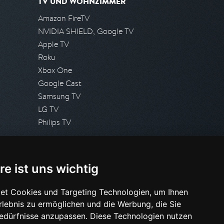
TV UND WOHNZIMMER
Amazon FireTV
NVIDIA SHIELD, Google TV
Apple TV
Roku
Xbox One
Google Cast
Samsung TV
LG TV
Philips TV
PRESSE
re ist uns wichtig
Presseanfrage stellen
Pressespiegel
et Cookies und Targeting Technologien, um Ihnen
Erlebnis zu ermöglichen und die Werbung, die Sie
HILFE & SUPPORT
Bedürfnisse anzupassen. Diese Technologien nutzen