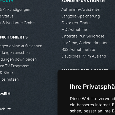
YOUTV
SONDERFUNKTIONEN
& Ankündigungen
Aufnahme-Assistenten
e Status
Langzeit-Speicherung
 & Netlantic GmbH
Favoriten-Finder
HD Aufnahme
Untertitel für Gehörlose
NKTIONIERT'S
Hörfilme, Audiodeskription
gen online aufzeichnen
RSS Aufnahmeliste
ndungen ansehen
Deutsches TV im Ausland
ndungen downloaden
 im TV Programm
SMARTPHONE & TABLET
 & Shop
los nutzen
iPhone, iPad App
Ihre Privatsphä
Android App
EMEIN
Diese Website verwend
PARTNER
ein besseres Internet-
schutz
Partnerliste
sehen, besser an Ihre 