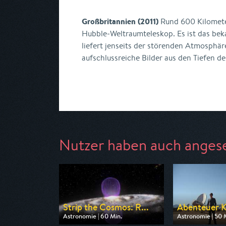
Großbritannien (2011)
Rund 600 Kilometer
Hubble-Weltraumteleskop. Es ist das bek
liefert jenseits der störenden Atmosphär
aufschlussreiche Bilder aus den Tiefen des
Nutzer haben auch anges
Strip the Cosmos: R...
Abenteuer 
Astronomie | 60 Min.
Astronomie | 50 
Ausgestrahlt von WELT
Ausgestrahlt von