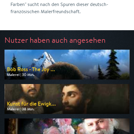
Farben" sucht nach den Spuren dieser deutsch-
französischen Malerfreundschaft.
Nutzer haben auch angesehen
Bob Ross - The Joy ...
Malerei | 30 Min.
Ausgestrahlt von ARD alpha
am 08.08.2026, 01:10
Kunst für die Ewigk...
Malerei | 38 Min.
Ausgestrahlt von 3sat
am 07.08.2026, 19:22