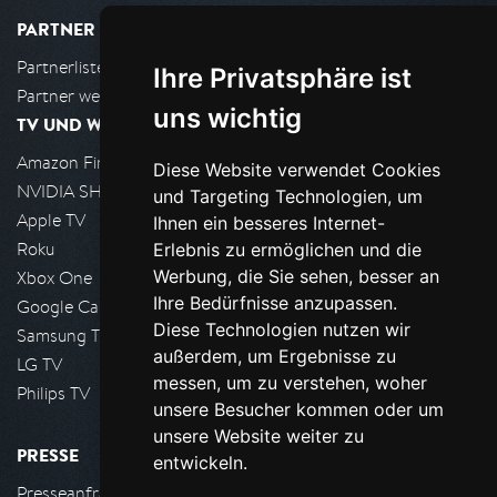
PARTNER
Partnerliste
Ihre Privatsphäre ist
Partner werden
uns wichtig
TV UND WOHNZIMMER
Amazon FireTV
Diese Website verwendet Cookies
NVIDIA SHIELD, Google TV
und Targeting Technologien, um
Apple TV
Ihnen ein besseres Internet-
Roku
Erlebnis zu ermöglichen und die
Werbung, die Sie sehen, besser an
Xbox One
Ihre Bedürfnisse anzupassen.
Google Cast
Diese Technologien nutzen wir
Samsung TV
außerdem, um Ergebnisse zu
LG TV
messen, um zu verstehen, woher
Philips TV
unsere Besucher kommen oder um
unsere Website weiter zu
PRESSE
entwickeln.
Presseanfrage stellen