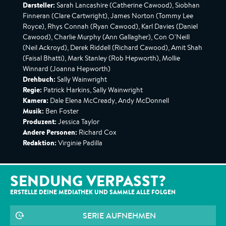
Darsteller:
Sarah Lancashire (Catherine Cawood), Siobhan
Finneran (Clare Cartwright), James Norton (Tommy Lee
Royce), Rhys Connah (Ryan Cawood), Karl Davies (Daniel
Cawood), Charlie Murphy (Ann Gallagher), Con O'Neill
(Neil Ackroyd), Derek Riddell (Richard Cawood), Amit Shah
(Faisal Bhatti), Mark Stanley (Rob Hepworth), Mollie
Winnard (Joanna Hepworth)
Drehbuch:
Sally Wainwright
Regie:
Patrick Harkins, Sally Wainwright
Kamera:
Dale Elena McCready, Andy McDonnell
Musik:
Ben Foster
Produzent:
Jessica Taylor
Andere Personen:
Richard Cox
Redaktion:
Virginie Padilla
SENDUNG VERPASST?
ERSTELLE DEINE MEDIATHEK UND SAMMLE ALLE
FOLGEN
SERIE AUFNEHMEN