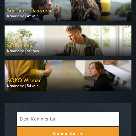
Surface - Das versu...
Krimiserie | 45 Min.
Ausgestrahlt von ARD
am 09.08.2026, 22:05
SOKO Köln
Krimiserie | 60 Min.
Ausgestrahlt von ZDF
am 11.08.2026, 18:00
SOKO Wismar
Krimiserie | 54 Min.
Ausgestrahlt von ZDF
am 12.08.2026, 18:00
Kommentieren