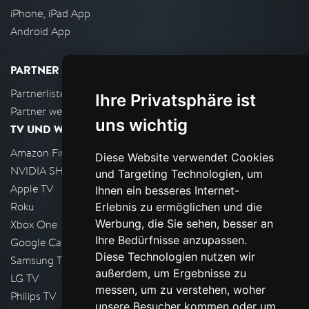
iPhone, iPad App
Android App
PARTNER
Partnerliste
Ihre Privatsphäre ist
Partner werden
uns wichtig
TV UND WOHNZIMMER
Amazon FireTV
Diese Website verwendet Cookies
NVIDIA SHIELD, Google TV
und Targeting Technologien, um
Apple TV
Ihnen ein besseres Internet-
Roku
Erlebnis zu ermöglichen und die
Werbung, die Sie sehen, besser an
Xbox One
Ihre Bedürfnisse anzupassen.
Google Cast
Diese Technologien nutzen wir
Samsung TV
außerdem, um Ergebnisse zu
LG TV
messen, um zu verstehen, woher
Philips TV
unsere Besucher kommen oder um