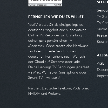
SO FU
Sendun
TV Se
FERNSEHEN WIE DU ES WILLST
TV Se
YouTV bietet Dir als einziges legales,
Suche
deutsches Angebot einen innovativen
Preise
Online TV Rekorder zur Erstellung
deiner ganz persönlichen TV
Kosten
Mediathek. Ohne zusätzliche Hardware
zeichnest du jede Sendung des
ALLG
deutschen Fernsehens nach Wunsch in
der Cloud auf. Streame oder lade
AGB
Deine Lieblings TV Sendungen jederzeit
Daten
via Mac, PC, Tablet, Smartphone oder
Impre
Smart-TV - weltweit!
Partner: Deutsche Telekom, Vodafone,
NVIDIA und Weitere.