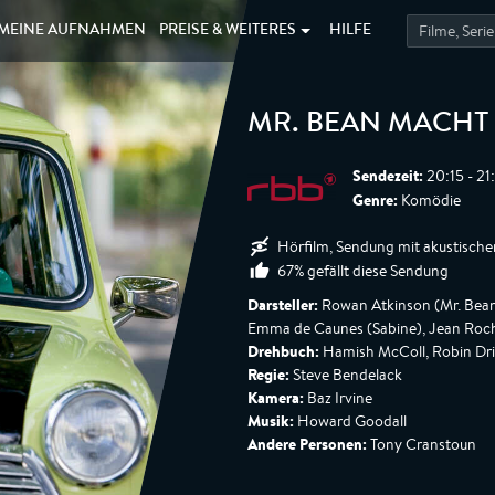
MEINE
AUFNAHMEN
PREISE &
WEITERES
HILFE
MR. BEAN MACHT 
Sendezeit:
20:15 - 21
Genre:
Komödie
Hörfilm, Sendung mit akustische
67% gefällt diese Sendung
Darsteller:
Rowan Atkinson (Mr. Bean)
Emma de Caunes (Sabine), Jean Roch
Drehbuch:
Hamish McColl, Robin Dri
Regie:
Steve Bendelack
Kamera:
Baz Irvine
Musik:
Howard Goodall
Andere Personen:
Tony Cranstoun