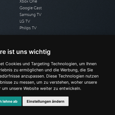
Xbox One
Google Cast
Samsung TV
LG TV
Philips TV
PRESSE
re ist uns wichtig
Presseanfrage stellen
Pressespiegel
et Cookies und Targeting Technologien, um Ihnen
Erlebnis zu ermöglichen und die Werbung, die Sie
HILFE & SUPPORT
Bedürfnisse anzupassen. Diese Technologien nutzen
Häufig gestellte Fragen
bnisse zu messen, um zu verstehen, woher unsere
Anfrage stellen
um unsere Website weiter zu entwickeln.
h lehne ab
Einstellungen ändern