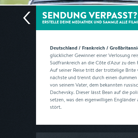
SENDUNG VERPASST?
ERSTELLE DEINE MEDIATHEK UND SAMMLE ALLE
FILM
Deutschland / Frankreich / Großbritann
glücklicher Gewinner einer Verlosung rei
Südfrankreich an die Côte d'Azur zu den 
Auf seiner Reise tritt der trottelige Bri
nächste und trennt durch einen dummen 
von seinem Vater, dem bekannten russisc
Dachevsky. Dieser lässt Bean auf die poli
setzen, was den eigenwilligen Engländer 
stört.