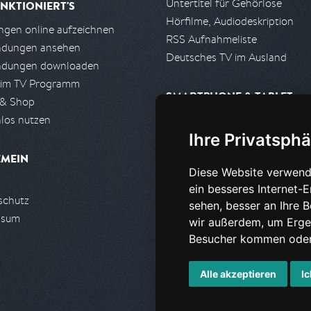
Untertitel für Gehörlose
NKTIONIERT'S
Hörfilme, Audiodeskription
gen online aufzeichnen
RSS Aufnahmeliste
ndungen ansehen
Deutsches TV im Ausland
ndungen downloaden
 im TV Programm
SMARTPHONE & TABLET
 & Shop
los nutzen
iPhone, iPad App
Ihre Privatsphä
Android App
EMEIN
Diese Website verwend
PARTNER
ein besseres Internet-
schutz
Partnerliste
sehen, besser an Ihre 
ssum
Partner werden
wir außerdem, um Erge
Besucher kommen oder 
Alle akzeptieren
Ic