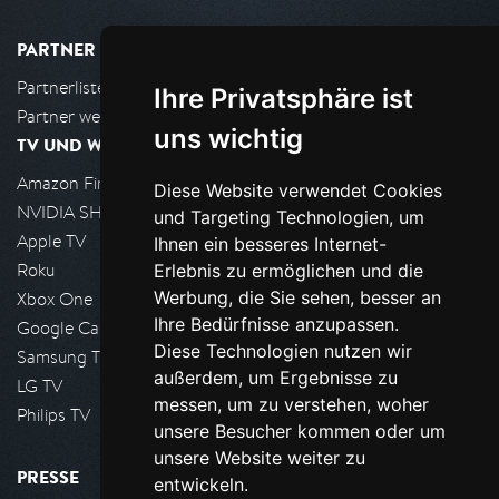
PARTNER
Partnerliste
Ihre Privatsphäre ist
Partner werden
uns wichtig
TV UND WOHNZIMMER
Amazon FireTV
Diese Website verwendet Cookies
NVIDIA SHIELD, Google TV
und Targeting Technologien, um
Apple TV
Ihnen ein besseres Internet-
Roku
Erlebnis zu ermöglichen und die
Werbung, die Sie sehen, besser an
Xbox One
Ihre Bedürfnisse anzupassen.
Google Cast
Diese Technologien nutzen wir
Samsung TV
außerdem, um Ergebnisse zu
LG TV
messen, um zu verstehen, woher
Philips TV
unsere Besucher kommen oder um
unsere Website weiter zu
PRESSE
entwickeln.