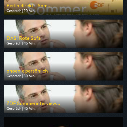
Berlin direkt - Som...
Gespräch | 20 Min.
Ausgestrahlt von ZDF
am 09.08.2026, 19:10
DAS! Rote Sofa
Gespräch | 45 Min.
Ausgestrahlt von NDR
am 09.08.2026, 18:45
phoenix persönlich
Gespräch | 30 Min.
Ausgestrahlt von Phoenix
am 10.08.2026, 00:15
ZDF Sommerinterview...
Gespräch | 45 Min.
Ausgestrahlt von Phoenix
am 10.08.2026, 09:15