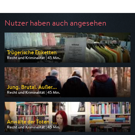
Nutzer haben auch angesehen
Trügerische Etiketten
Recht und Kriminalität | 45 Min.
Ausgestrahlt von ARD
am 09.08.2026, 13:15
Jung. Brutal. Außer...
Recht und Kriminalität | 45 Min.
Ausgestrahlt von HR
am 12.08.2026, 20:15
Anwälte der Toten -...
Recht und Kriminalität | 45 Min.
Ausgestrahlt von n-tv