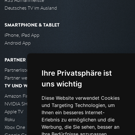
RSS Aufnahmeliste
Deutsches TV im Ausland
SMARTPHONE & TABLET
iPhone, iPad App
Android App
PARTNER
Partnerliste
Ihre Privatsphäre ist
Partner werden
uns wichtig
TV UND WOHNZIMMER
Amazon FireTV
Diese Website verwendet Cookies
NVIDIA SHIELD, Google TV
und Targeting Technologien, um
Apple TV
Ihnen ein besseres Internet-
Roku
Erlebnis zu ermöglichen und die
Werbung, die Sie sehen, besser an
Xbox One
Ihre Bedürfnisse anzupassen.