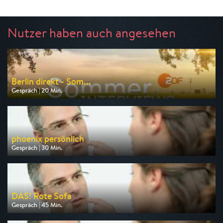
Nutzer haben auch angesehen
Berlin direkt - Som...
Gespräch | 20 Min.
Ausgestrahlt von ZDF
am 09.08.2026, 19:10
phoenix persönlich
Gespräch | 30 Min.
Ausgestrahlt von Phoenix
am 09.08.2026, 11:30
DAS! Rote Sofa
Gespräch | 45 Min.
Ausgestrahlt von NDR
am 08.08.2026, 05:15