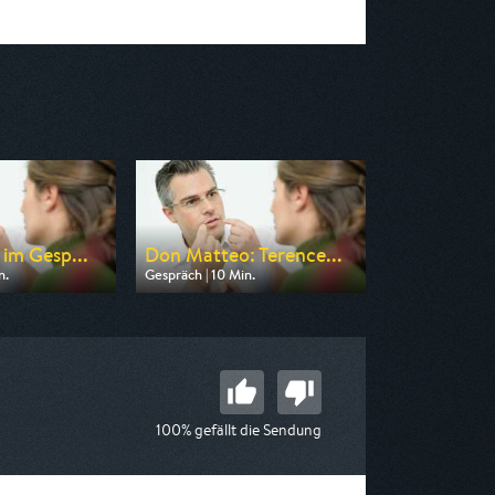
 im Gesp...
Don Matteo: Terence...
n.
Gespräch | 10 Min.
n Tagesschau24
Ausgestrahlt von Bibel TV
21:02
am 08.08.2026, 17:35
100% gefällt die Sendung