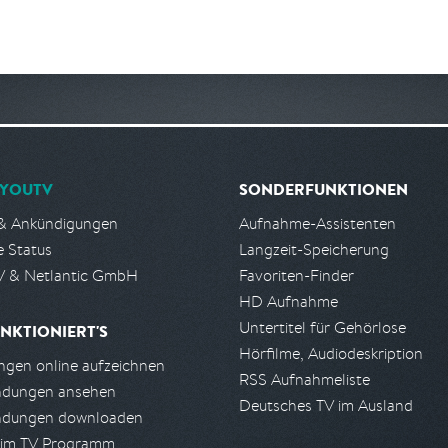
YOUTV
SONDERFUNKTIONEN
& Ankündigungen
Aufnahme-Assistenten
e Status
Langzeit-Speicherung
 & Netlantic GmbH
Favoriten-Finder
HD Aufnahme
Untertitel für Gehörlose
NKTIONIERT'S
Hörfilme, Audiodeskription
gen online aufzeichnen
RSS Aufnahmeliste
ndungen ansehen
Deutsches TV im Ausland
ndungen downloaden
 im TV Programm