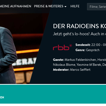
MEINE
AUFNAHMEN
PREISE &
WEITERES
HILFE
DER RADIOEINS 
Jetzt geht's lo-hoos! Auch in 
Sendezeit:
22:00 - 0
Genre:
Gespräch
Gaeste:
Markus Feldenkirchen, Harald 
Nikolaus Blome, Yasmine M'Barek, Da
Moderator:
Marco Seiffert
GEN