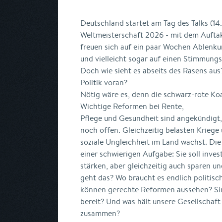
Deutschland startet am Tag des Talks (14.6
Weltmeisterschaft 2026 - mit dem Auftak
freuen sich auf ein paar Wochen Ablenkun
und vielleicht sogar auf einen Stimmun
Doch wie sieht es abseits des Rasens aus?
Politik voran?
Nötig wäre es, denn die schwarz-rote Koa
Wichtige Reformen bei Rente,
Pflege und Gesundheit sind angekündigt,
noch offen. Gleichzeitig belasten Kriege
soziale Ungleichheit im Land wächst. Die
einer schwierigen Aufgabe: Sie soll inves
stärken, aber gleichzeitig auch sparen u
geht das? Wo braucht es endlich politis
können gerechte Reformen aussehen? Sin
bereit? Und was hält unsere Gesellschaft
zusammen?