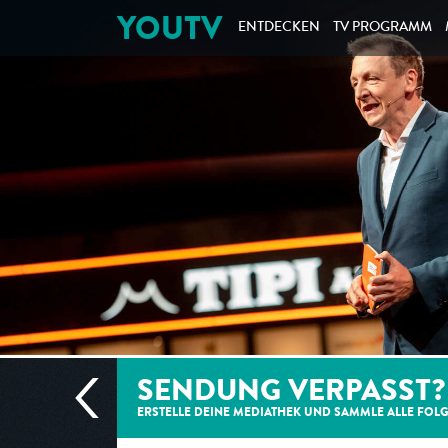
YOUTV
ENTDECKEN
TV PROGRAMM
SENDUNG VERPASST?
ERSTELLE DEINE MEDIATHEK UND SAMMLE ALLE
FOL