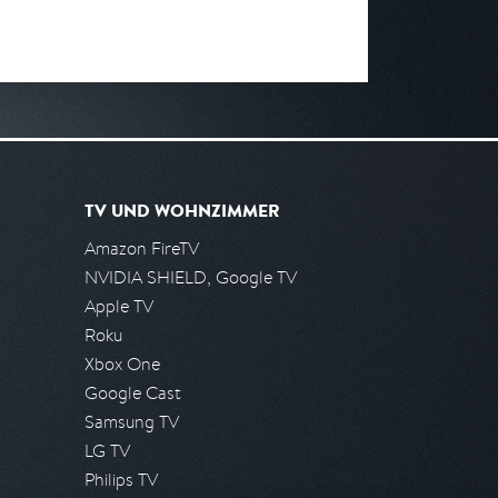
TV UND WOHNZIMMER
Amazon FireTV
NVIDIA SHIELD, Google TV
Apple TV
Roku
Xbox One
Google Cast
Samsung TV
LG TV
Philips TV