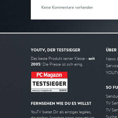
Keine Kommentare vorhanden
YOUTV, DER TESTSIEGER
ÜBER
seit
Das beste Produkt seiner Klasse -
News 
2005
! Die Presse ist sich einig.
Servic
YOUTV
SO FU
Sendun
TV Se
FERNSEHEN WIE DU ES WILLST
TV Se
YouTV bietet Dir als einziges legales,
Suche
deutsches Angebot einen innovativen