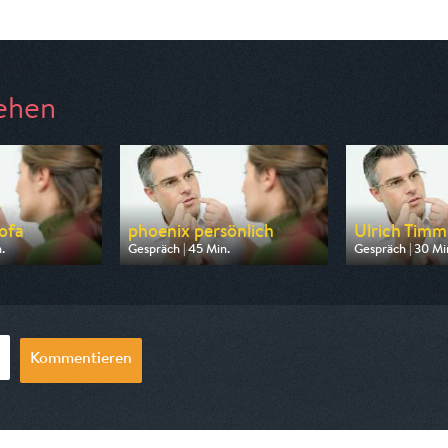
ehen
ofa
phoenix persönlich
Ulrich Timm
.
Gespräch | 45 Min.
Gespräch | 30 Mi
n NDR
Ausgestrahlt von Phoenix
Ausgestrahlt vo
18:45
am 09.08.2026, 11:15
am 08.08.2026, 
Kommentieren