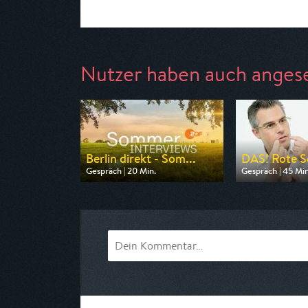
Nutzer haben auch anges
Berlin direkt - Som...
DAS! Rote S
Gespräch | 20 Min.
Gespräch | 45 Min
Ausgestrahlt von ZDF
Ausgestrahlt vo
am 09.08.2026, 19:10
am 07.08.2026, 