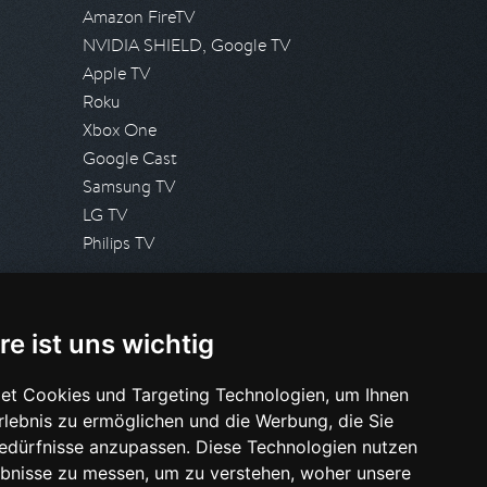
Amazon FireTV
NVIDIA SHIELD, Google TV
Apple TV
Roku
Xbox One
Google Cast
Samsung TV
LG TV
Philips TV
PRESSE
re ist uns wichtig
Presseanfrage stellen
Pressespiegel
et Cookies und Targeting Technologien, um Ihnen
Erlebnis zu ermöglichen und die Werbung, die Sie
HILFE & SUPPORT
Bedürfnisse anzupassen. Diese Technologien nutzen
Häufig gestellte Fragen
bnisse zu messen, um zu verstehen, woher unsere