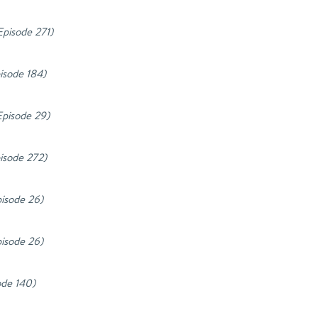
 Episode 271
)
pisode 184
)
 Episode 29
)
pisode 272
)
pisode 26
)
pisode 26
)
ode 140
)