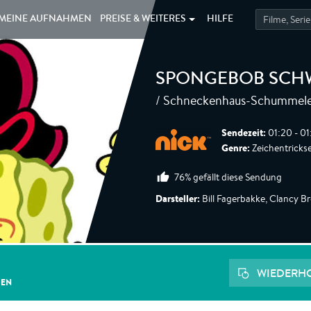
MEINE
AUFNAHMEN
PREISE &
WEITERES
HILFE
SPONGEBOB SC
/ Schneckenhaus-Schummele
Sendezeit:
01:20 - 01
Genre:
Zeichentrickser
76% gefällt diese Sendung
Darsteller:
Bill Fagerbakke, Clancy 
WIEDERH
GEN