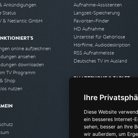
& Ankündigungen
Aufnahme-Assistenten
e Status
Langzeit-Speicherung
 & Netlantic GmbH
Favoriten-Finder
HD Aufnahme
Untertitel für Gehörlose
NKTIONIERT'S
Hörfilme, Audiodeskription
gen online aufzeichnen
RSS Aufnahmeliste
ndungen ansehen
Deutsches TV im Ausland
ndungen downloaden
 im TV Programm
SMARTPHONE & TABLET
 & Shop
los nutzen
iPhone, iPad App
Ihre Privatsphä
Android App
EMEIN
Diese Website verwend
PARTNER
ein besseres Internet-
schutz
Partnerliste
sehen, besser an Ihre 
ssum
Partner werden
wir außerdem, um Erge