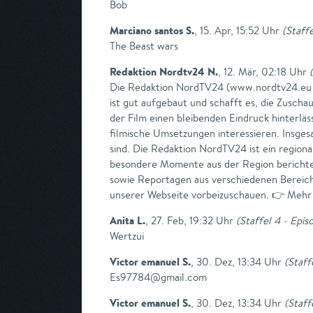
Bob
Marciano santos S.
,
15. Apr, 15:52 Uhr
(
Staffe
The Beast wars
Redaktion Nordtv24 N.
,
12. Mär, 02:18 Uhr
(
Die Redaktion NordTV24 (www.nordtv24.eu )
ist gut aufgebaut und schafft es, die Zusch
der Film einen bleibenden Eindruck hinterläss
filmische Umsetzungen interessieren. Insges
sind. Die Redaktion NordTV24 ist ein region
besondere Momente aus der Region berichtet
sowie Reportagen aus verschiedenen Bereichen
unserer Webseite vorbeizuschauen. 👉 Mehr 
Anita L.
,
27. Feb, 19:32 Uhr
(
Staffel 4 - Epis
Wertzui
Victor emanuel S.
,
30. Dez, 13:34 Uhr
(
Staff
Es97784@gmail.com
Victor emanuel S.
,
30. Dez, 13:34 Uhr
(
Staff