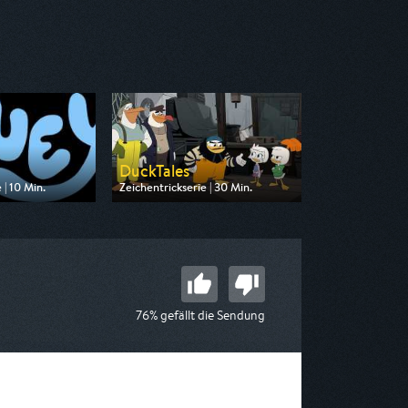
DuckTales
 | 10 Min.
Zeichentrickserie | 30 Min.
n Disney Channel
Ausgestrahlt von Disney Channel
17:15
am 08.08.2026, 14:50
76% gefällt die Sendung