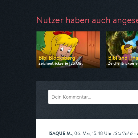
Nutzer haben auch anges
Bibi Blocksberg
Bibi und Tin
Zeichentrickserie | 25 Min.
Zeichentrickserie 
Ausgestrahlt von ZDF
Ausgestrahlt von
am 09.08.2026, 07:25
am 09.08.2026, 
ISAQUE M.
,
06. Mai, 15:48 Uhr
(
Staffel 6 -