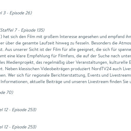
l 3 - Episode 26
)
Staffel 7 - Episode 135
)
 hat sich den Film mit großem Interesse angesehen und empfand ihn
auer über die gesamte Laufzeit hinweg zu fesseln. Besonders die Atmo
t. Aus unserer Sicht ist der Film für alle geeignet, die sich für spa
amt eine klare Empfehlung für Filmfans, die auf der Suche nach unt
ales Medienprojekt, das regelmäßig über Veranstaltungen, kulturelle 
. Neben klassischen Videobeiträgen produziert NordTV24 auch Lives
. Wer sich für regionale Berichterstattung, Events und Livestreams i
Informationen, aktuelle Beiträge und unseren Livestream finden Sie
ode 70
)
el 12 - Episode 253
)
el 12 - Episode 253
)