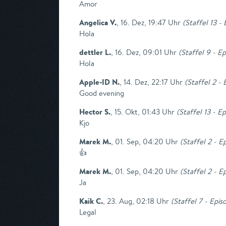
Amor
Angelica V.
,
16. Dez, 19:47 Uhr
(
Staffel 13 -
Hola
dettler L.
,
16. Dez, 09:01 Uhr
(
Staffel 9 - E
Hola
Apple-ID N.
,
14. Dez, 22:17 Uhr
(
Staffel 2 -
Good evening
Hector S.
,
15. Okt, 01:43 Uhr
(
Staffel 13 - E
Kjo
Marek M.
,
01. Sep, 04:20 Uhr
(
Staffel 2 - E
👍
Marek M.
,
01. Sep, 04:20 Uhr
(
Staffel 2 - E
Ja
Kaik C.
,
23. Aug, 02:18 Uhr
(
Staffel 7 - Epis
Legal