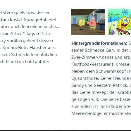
ersteckspiels bzw. dessen
aktum kostet SpongeBob viel
aber auch lehrreiche Suche...
-zur-Arbeit"-Tags reift in
 Gary vorübergehend dessen
Hintergrundinformationen:
S
ls SpongeBobs Haustier aus.
seiner Schnecke Gary in der 
s sein Schneckchen plötzlich
Zwei-Zimmer-Ananas und arbe
ich Plankton bald auf der
Fastfood-Restaurant 'Krosse K
Neben dem Schwammkopf ist
Quadrathose. Seine Freunde 
Sandy und Seestern Patrick. S
das Geheimrezept der Krabbe
gelangen will. Die Serie bas
zumindest ist ihr Erfinder St
Meeresbiologe, er müsste als