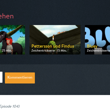
ehen
a
Pettersson und Findus
Bluey
| 25 Min.
Zeichentrickserie | 15 Min.
Zeichentrickserie
 ZDF
Ausgestrahlt von ZDF
Ausgestrahlt vo
07:50
am 09.08.2026, 06:45
am 08.08.2026, 
Kommentieren
 Episode 104
)