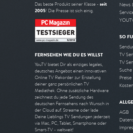
seit
Das beste Produkt seiner Klasse -
News 
2005
! Die Presse ist sich einig.
Servic
YOUTV
SO FU
Sendun
TV Se
FERNSEHEN WIE DU ES WILLST
TV Se
YouTV bietet Dir als einziges legales,
Suche
deutsches Angebot einen innovativen
Preise
Online TV Rekorder zur Erstellung
deiner ganz persönlichen TV
Kosten
Mediathek. Ohne zusätzliche Hardware
zeichnest du jede Sendung des
ALLG
deutschen Fernsehens nach Wunsch in
der Cloud auf. Streame oder lade
AGB
Deine Lieblings TV Sendungen jederzeit
Daten
via Mac, PC, Tablet, Smartphone oder
Impre
Smart-TV - weltweit!