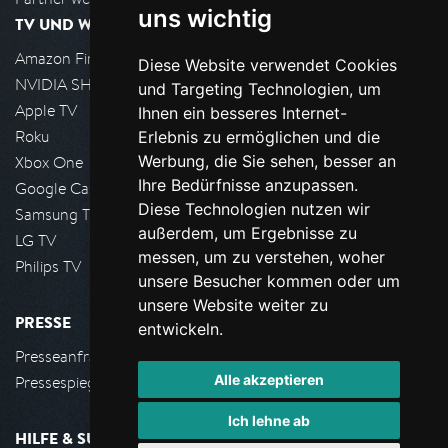
uns wichtig
TV UND WOHNZIMMER
Amazon FireTV
Diese Website verwendet Cookies
NVIDIA SHIELD, Google TV
und Targeting Technologien, um
Apple TV
Ihnen ein besseres Internet-
Roku
Erlebnis zu ermöglichen und die
Werbung, die Sie sehen, besser an
Xbox One
Ihre Bedürfnisse anzupassen.
Google Cast
Diese Technologien nutzen wir
Samsung TV
außerdem, um Ergebnisse zu
LG TV
messen, um zu verstehen, woher
Philips TV
unsere Besucher kommen oder um
unsere Website weiter zu
PRESSE
entwickeln.
Presseanfrage stellen
Alle akzeptieren
Pressespiegel
Ich lehne ab
HILFE & SUPPORT