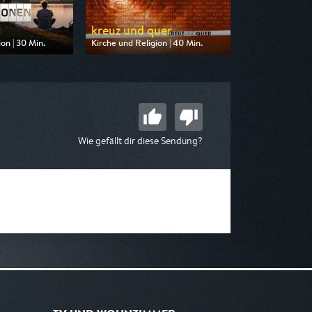
N
kreuz und quer
on | 30 Min.
Kirche und Religion | 40 Min.
n ARD alpha
Ausgestrahlt von ARD alpha
14:45
am 08.08.2026, 10:55
Wie gefällt dir diese Sendung?