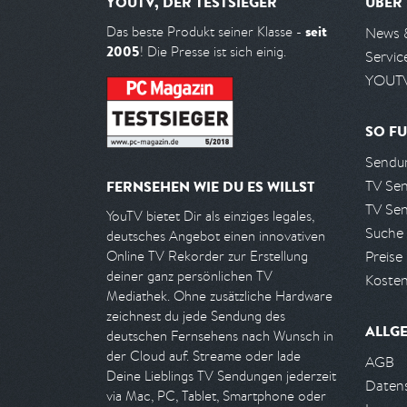
YOUTV, DER TESTSIEGER
ÜBER
seit
Das beste Produkt seiner Klasse -
News 
2005
! Die Presse ist sich einig.
Servic
YOUTV
SO FU
Sendun
TV Se
FERNSEHEN WIE DU ES WILLST
TV Se
YouTV bietet Dir als einziges legales,
Suche
deutsches Angebot einen innovativen
Preise
Online TV Rekorder zur Erstellung
deiner ganz persönlichen TV
Kosten
Mediathek. Ohne zusätzliche Hardware
zeichnest du jede Sendung des
ALLG
deutschen Fernsehens nach Wunsch in
der Cloud auf. Streame oder lade
AGB
Deine Lieblings TV Sendungen jederzeit
Daten
via Mac, PC, Tablet, Smartphone oder