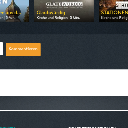
n aus d...
Glaubwürdig
STATIONE
n | 5 Min.
Kirche und Religion | 5 Min.
Kirche und Religi
 BR
Ausgestrahlt von MDR
Ausgestrahlt vo
11:55
am 08.08.2026, 18:45
am 07.08.2026, 
Kommentieren