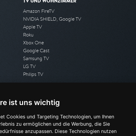
TV UND WOHNZIMMER
Amazon FireTV
NVIDIA SHIELD, Google TV
Apple TV
Roku
Xbox One
Google Cast
Samsung TV
LG TV
Philips TV
PRESSE
re ist uns wichtig
Presseanfrage stellen
Pressespiegel
et Cookies und Targeting Technologien, um Ihnen
Erlebnis zu ermöglichen und die Werbung, die Sie
HILFE & SUPPORT
Bedürfnisse anzupassen. Diese Technologien nutzen