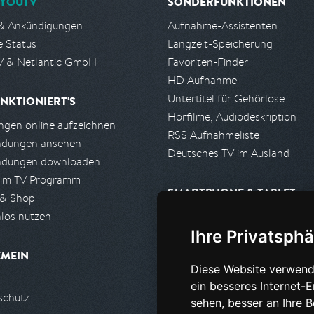
YOUTV
SONDERFUNKTIONEN
& Ankündigungen
Aufnahme-Assistenten
e Status
Langzeit-Speicherung
 & Netlantic GmbH
Favoriten-Finder
HD Aufnahme
Untertitel für Gehörlose
NKTIONIERT'S
Hörfilme, Audiodeskription
gen online aufzeichnen
RSS Aufnahmeliste
ndungen ansehen
Deutsches TV im Ausland
ndungen downloaden
 im TV Programm
SMARTPHONE & TABLET
 & Shop
los nutzen
iPhone, iPad App
Ihre Privatsphä
Android App
EMEIN
Diese Website verwend
PARTNER
ein besseres Internet-
schutz
Partnerliste
sehen, besser an Ihre 